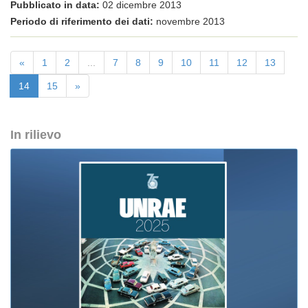
Pubblicato in data:
02 dicembre 2013
Periodo di riferimento dei dati:
novembre 2013
«
1
2
...
7
8
9
10
11
12
13
14
15
»
In rilievo