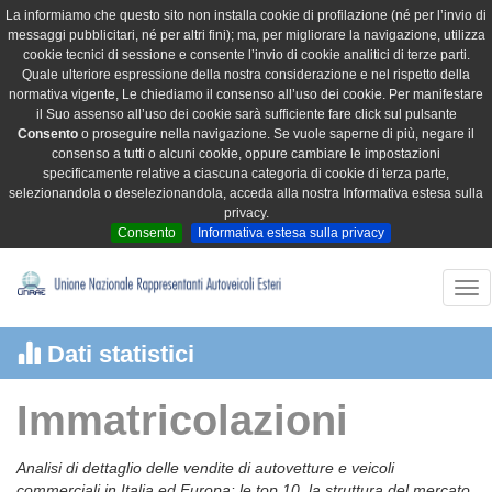
La informiamo che questo sito non installa cookie di profilazione (né per l’invio di
messaggi pubblicitari, né per altri fini); ma, per migliorare la navigazione, utilizza
cookie tecnici di sessione e consente l’invio di cookie analitici di terze parti.
Quale ulteriore espressione della nostra considerazione e nel rispetto della
normativa vigente, Le chiediamo il consenso all’uso dei cookie. Per manifestare
il Suo assenso all’uso dei cookie sarà sufficiente fare click sul pulsante
Consento
o proseguire nella navigazione. Se vuole saperne di più, negare il
consenso a tutti o alcuni cookie, oppure cambiare le impostazioni
specificamente relative a ciascuna categoria di cookie di terza parte,
selezionandola o deselezionandola, acceda alla nostra Informativa estesa sulla
privacy.
Consento
Informativa estesa sulla privacy
Tog
nav
Dati statistici
Immatricolazioni
Analisi di dettaglio delle vendite di autovetture e veicoli
commerciali in Italia ed Europa: le top 10, la struttura del mercato,