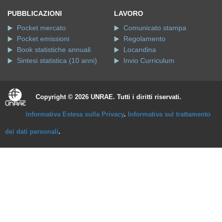
PUBBLICAZIONI
LAVORO
Pocket mercato
Comunicato stampa
Pocket emissioni
Regolamento
Book statistiche annuali
Locandina
Sintesi statistica (10 anni)
Invio Curriculum
Copyright © 2026 UNRAE. Tutti i diritti riservati.
Informativa Estesa sulla Privacy
.
Informativa sul trattamento
dei dati personali
.