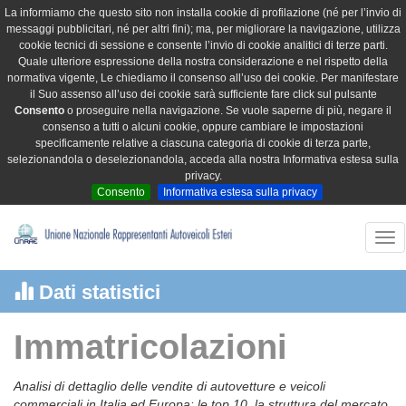
La informiamo che questo sito non installa cookie di profilazione (né per l’invio di
messaggi pubblicitari, né per altri fini); ma, per migliorare la navigazione, utilizza
cookie tecnici di sessione e consente l’invio di cookie analitici di terze parti.
Quale ulteriore espressione della nostra considerazione e nel rispetto della
normativa vigente, Le chiediamo il consenso all’uso dei cookie. Per manifestare
il Suo assenso all’uso dei cookie sarà sufficiente fare click sul pulsante
Consento
o proseguire nella navigazione. Se vuole saperne di più, negare il
consenso a tutti o alcuni cookie, oppure cambiare le impostazioni
specificamente relative a ciascuna categoria di cookie di terza parte,
selezionandola o deselezionandola, acceda alla nostra Informativa estesa sulla
privacy.
Consento
Informativa estesa sulla privacy
Tog
nav
Dati statistici
Immatricolazioni
Analisi di dettaglio delle vendite di autovetture e veicoli
commerciali in Italia ed Europa: le top 10, la struttura del mercato,