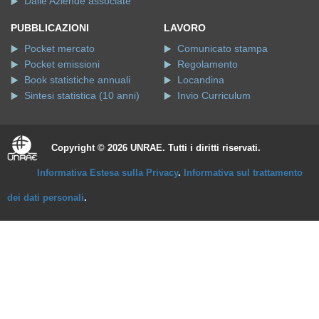
Dalle Aziende associate
PUBBLICAZIONI
LAVORO
Pocket mercato
Comunicato stampa
Pocket emissioni
Regolamento
Book statistiche annuali
Locandina
Sintesi statistica (10 anni)
Invio Curriculum
Copyright © 2026 UNRAE. Tutti i diritti riservati.
Informativa Estesa sulla Privacy
.
Informativa sul trattamento
dei dati personali
.