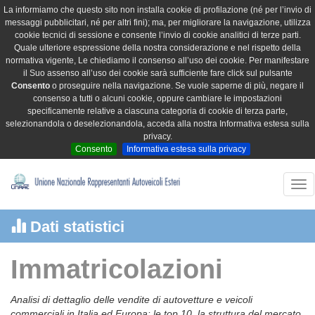
La informiamo che questo sito non installa cookie di profilazione (né per l’invio di
messaggi pubblicitari, né per altri fini); ma, per migliorare la navigazione, utilizza
cookie tecnici di sessione e consente l’invio di cookie analitici di terze parti.
Quale ulteriore espressione della nostra considerazione e nel rispetto della
normativa vigente, Le chiediamo il consenso all’uso dei cookie. Per manifestare
il Suo assenso all’uso dei cookie sarà sufficiente fare click sul pulsante
Consento
o proseguire nella navigazione. Se vuole saperne di più, negare il
consenso a tutti o alcuni cookie, oppure cambiare le impostazioni
specificamente relative a ciascuna categoria di cookie di terza parte,
selezionandola o deselezionandola, acceda alla nostra Informativa estesa sulla
privacy.
Consento
Informativa estesa sulla privacy
Tog
nav
Dati statistici
Immatricolazioni
Analisi di dettaglio delle vendite di autovetture e veicoli
commerciali in Italia ed Europa: le top 10, la struttura del mercato,