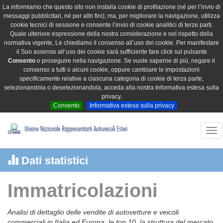
La informiamo che questo sito non installa cookie di profilazione (né per l’invio di
messaggi pubblicitari, né per altri fini); ma, per migliorare la navigazione, utilizza
cookie tecnici di sessione e consente l’invio di cookie analitici di terze parti.
Quale ulteriore espressione della nostra considerazione e nel rispetto della
normativa vigente, Le chiediamo il consenso all’uso dei cookie. Per manifestare
il Suo assenso all’uso dei cookie sarà sufficiente fare click sul pulsante
Consento
o proseguire nella navigazione. Se vuole saperne di più, negare il
consenso a tutti o alcuni cookie, oppure cambiare le impostazioni
specificamente relative a ciascuna categoria di cookie di terza parte,
selezionandola o deselezionandola, acceda alla nostra Informativa estesa sulla
privacy.
Consento
Informativa estesa sulla privacy
Tog
nav
Dati statistici
Immatricolazioni
Analisi di dettaglio delle vendite di autovetture e veicoli
commerciali in Italia ed Europa: le top 10, la struttura del mercato,