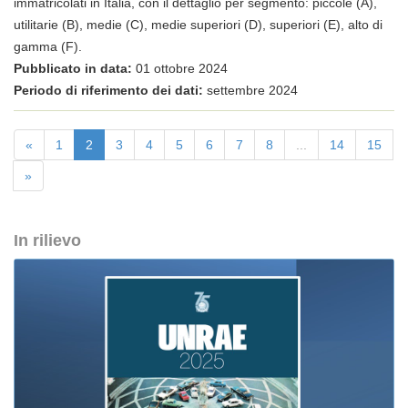
immatricolati in Italia, con il dettaglio per segmento: piccole (A),
utilitarie (B), medie (C), medie superiori (D), superiori (E), alto di
gamma (F).
Pubblicato in data:
01 ottobre 2024
Periodo di riferimento dei dati:
settembre 2024
«
1
2
3
4
5
6
7
8
...
14
15
»
In rilievo