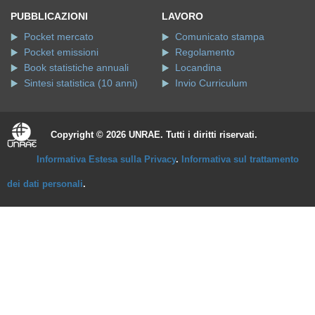
PUBBLICAZIONI
LAVORO
Pocket mercato
Comunicato stampa
Pocket emissioni
Regolamento
Book statistiche annuali
Locandina
Sintesi statistica (10 anni)
Invio Curriculum
Copyright © 2026 UNRAE. Tutti i diritti riservati.
Informativa Estesa sulla Privacy
.
Informativa sul trattamento
dei dati personali
.