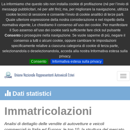
La informiamo che questo sito non installa cookie di profilazione (né per l’invio di
messaggi pubblicitari, né per altri fini); ma, per migliorare la navigazione, utilizza
cookie tecnici di sessione e consente l’invio di cookie analitici di terze parti.
Quale ulteriore espressione della nostra considerazione e nel rispetto della
normativa vigente, Le chiediamo il consenso all’uso dei cookie. Per manifestare
il Suo assenso all’uso dei cookie sarà sufficiente fare click sul pulsante
Consento
o proseguire nella navigazione. Se vuole saperne di più, negare il
consenso a tutti o alcuni cookie, oppure cambiare le impostazioni
specificamente relative a ciascuna categoria di cookie di terza parte,
selezionandola o deselezionandola, acceda alla nostra Informativa estesa sulla
privacy.
Consento
Informativa estesa sulla privacy
Tog
nav
Dati statistici
Immatricolazioni
Analisi di dettaglio delle vendite di autovetture e veicoli
commerciali in Italia ed Europa: le top 10, la struttura del mercato,