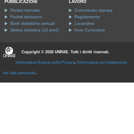
PUBBLICAZIONI
LAVORO
Pocket mercato
Comunicato stampa
Pocket emissioni
Regolamento
Book statistiche annuali
Locandina
Sintesi statistica (10 anni)
Invio Curriculum
Copyright © 2026 UNRAE. Tutti i diritti riservati.
Informativa Estesa sulla Privacy
.
Informativa sul trattamento
dei dati personali
.