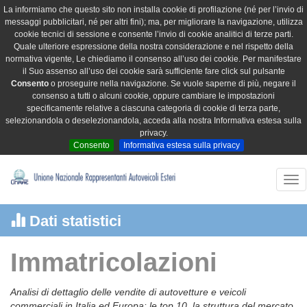
La informiamo che questo sito non installa cookie di profilazione (né per l’invio di
messaggi pubblicitari, né per altri fini); ma, per migliorare la navigazione, utilizza
cookie tecnici di sessione e consente l’invio di cookie analitici di terze parti.
Quale ulteriore espressione della nostra considerazione e nel rispetto della
normativa vigente, Le chiediamo il consenso all’uso dei cookie. Per manifestare
il Suo assenso all’uso dei cookie sarà sufficiente fare click sul pulsante
Consento
o proseguire nella navigazione. Se vuole saperne di più, negare il
consenso a tutti o alcuni cookie, oppure cambiare le impostazioni
specificamente relative a ciascuna categoria di cookie di terza parte,
selezionandola o deselezionandola, acceda alla nostra Informativa estesa sulla
privacy.
Consento
Informativa estesa sulla privacy
Tog
nav
Dati statistici
Immatricolazioni
Analisi di dettaglio delle vendite di autovetture e veicoli
commerciali in Italia ed Europa: le top 10, la struttura del mercato,