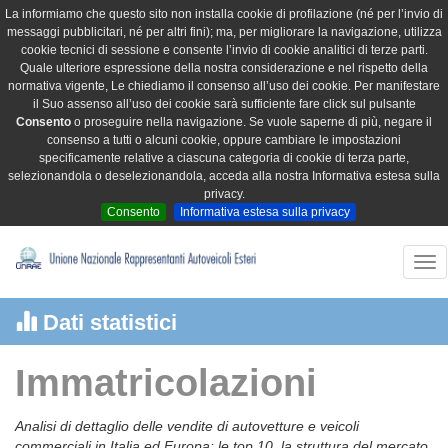
La informiamo che questo sito non installa cookie di profilazione (né per l’invio di
messaggi pubblicitari, né per altri fini); ma, per migliorare la navigazione, utilizza
cookie tecnici di sessione e consente l’invio di cookie analitici di terze parti.
Quale ulteriore espressione della nostra considerazione e nel rispetto della
normativa vigente, Le chiediamo il consenso all’uso dei cookie. Per manifestare
il Suo assenso all’uso dei cookie sarà sufficiente fare click sul pulsante
Consento
o proseguire nella navigazione. Se vuole saperne di più, negare il
consenso a tutti o alcuni cookie, oppure cambiare le impostazioni
specificamente relative a ciascuna categoria di cookie di terza parte,
selezionandola o deselezionandola, acceda alla nostra Informativa estesa sulla
privacy.
Consento
Informativa estesa sulla privacy
Tog
nav
Dati statistici
Immatricolazioni
Analisi di dettaglio delle vendite di autovetture e veicoli
commerciali in Italia ed Europa: le top 10, la struttura del mercato,