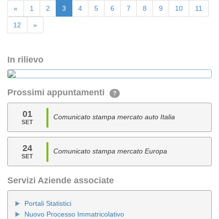
«
1
2
3
4
5
6
7
8
9
10
11
12
»
In rilievo
Prossimi appuntamenti
?
01
Comunicato stampa mercato auto Italia
SET
24
Comunicato stampa mercato Europa
SET
Servizi Aziende associate
Portali Statistici
Nuovo Processo Immatricolativo