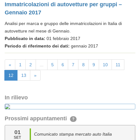
Immatricolazioni di autovetture per gruppi –
Gennaio 2017
Analisi per marca e gruppo delle immatricolazioni in Italia di
autovetture nel mese di Gennaio.
Pubblicato in data:
01 febbraio 2017
Periodo di riferimento dei dati:
gennaio 2017
«
1
2
...
5
6
7
8
9
10
11
12
13
»
In rilievo
Prossimi appuntamenti
?
01
Comunicato stampa mercato auto Italia
SET