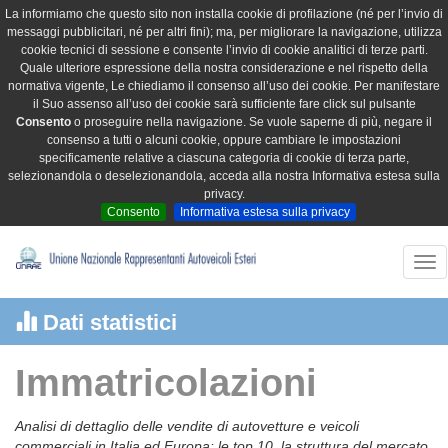
La informiamo che questo sito non installa cookie di profilazione (né per l’invio di
messaggi pubblicitari, né per altri fini); ma, per migliorare la navigazione, utilizza
cookie tecnici di sessione e consente l’invio di cookie analitici di terze parti.
Quale ulteriore espressione della nostra considerazione e nel rispetto della
normativa vigente, Le chiediamo il consenso all’uso dei cookie. Per manifestare
il Suo assenso all’uso dei cookie sarà sufficiente fare click sul pulsante
Consento
o proseguire nella navigazione. Se vuole saperne di più, negare il
consenso a tutti o alcuni cookie, oppure cambiare le impostazioni
specificamente relative a ciascuna categoria di cookie di terza parte,
selezionandola o deselezionandola, acceda alla nostra Informativa estesa sulla
privacy.
Consento
Informativa estesa sulla privacy
Tog
nav
Dati statistici
Immatricolazioni
Analisi di dettaglio delle vendite di autovetture e veicoli
commerciali in Italia ed Europa: le top 10, la struttura del mercato,