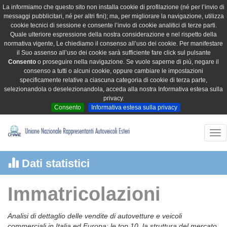
La informiamo che questo sito non installa cookie di profilazione (né per l’invio di
messaggi pubblicitari, né per altri fini); ma, per migliorare la navigazione, utilizza
cookie tecnici di sessione e consente l’invio di cookie analitici di terze parti.
Quale ulteriore espressione della nostra considerazione e nel rispetto della
normativa vigente, Le chiediamo il consenso all’uso dei cookie. Per manifestare
il Suo assenso all’uso dei cookie sarà sufficiente fare click sul pulsante
Consento
o proseguire nella navigazione. Se vuole saperne di più, negare il
consenso a tutti o alcuni cookie, oppure cambiare le impostazioni
specificamente relative a ciascuna categoria di cookie di terza parte,
selezionandola o deselezionandola, acceda alla nostra Informativa estesa sulla
privacy.
Consento
Informativa estesa sulla privacy
Tog
nav
Dati statistici
Immatricolazioni
Analisi di dettaglio delle vendite di autovetture e veicoli
commerciali in Italia ed Europa: le top 10, la struttura del mercato,