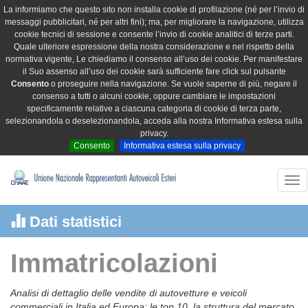
La informiamo che questo sito non installa cookie di profilazione (né per l’invio di
messaggi pubblicitari, né per altri fini); ma, per migliorare la navigazione, utilizza
cookie tecnici di sessione e consente l’invio di cookie analitici di terze parti.
Quale ulteriore espressione della nostra considerazione e nel rispetto della
normativa vigente, Le chiediamo il consenso all’uso dei cookie. Per manifestare
il Suo assenso all’uso dei cookie sarà sufficiente fare click sul pulsante
Consento
o proseguire nella navigazione. Se vuole saperne di più, negare il
consenso a tutti o alcuni cookie, oppure cambiare le impostazioni
specificamente relative a ciascuna categoria di cookie di terza parte,
selezionandola o deselezionandola, acceda alla nostra Informativa estesa sulla
privacy.
Consento
Informativa estesa sulla privacy
Tog
nav
Dati statistici
Immatricolazioni
Analisi di dettaglio delle vendite di autovetture e veicoli
commerciali in Italia ed Europa: le top 10, la struttura del mercato,