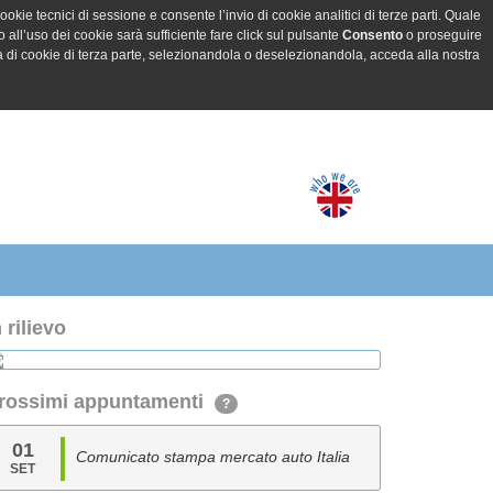
ookie tecnici di sessione e consente l’invio di cookie analitici di terze parti. Quale
all’uso dei cookie sarà sufficiente fare click sul pulsante
Consento
o proseguire
a di cookie di terza parte, selezionandola o deselezionandola, acceda alla nostra
n rilievo
rossimi appuntamenti
?
01
Comunicato stampa mercato auto Italia
SET