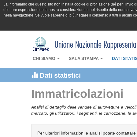
La informiamo che questo sito non installa cookie di profilazione (né per l’invio di 
ulteriore espressione della nostra considerazione e nel rispetto della normativa v
nella navigazione. Se vuole saperne di più, negare il consenso a tutti o alcuni 
CHI SIAMO
SALA STAMPA
DATI STATI
Dati statistici
Immatricolazioni
Analisi di dettaglio delle vendite di autovetture e veicol
mercato, gli utilizzatori, i segmenti, le carrozzerie, le 
Per ulteriori informazioni e analisi potete contattare 