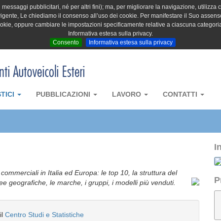
messaggi pubblicitari, né per altri fini); ma, per migliorare la navigazione, utilizza c
igente, Le chiediamo il consenso all’uso dei cookie. Per manifestare il Suo assenso 
cookie, oppure cambiare le impostazioni specificamente relative a ciascuna categori
Informativa estesa sulla privacy.
Consento
Informativa estesa sulla privacy
STICI
PUBBLICAZIONI
LAVORO
CONTATTI
I
i commerciali in Italia ed Europa: le top 10, la struttura del
P
aree geografiche, le marche, i gruppi, i modelli più venduti.
il
Centro Studi e Statistiche