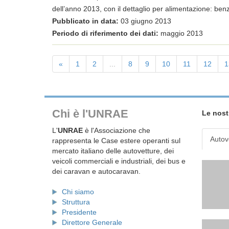
dell’anno 2013, con il dettaglio per alimentazione: benzi
Pubblicato in data:
03 giugno 2013
Periodo di riferimento dei dati:
maggio 2013
«
1
2
...
8
9
10
11
12
1
Chi è l'UNRAE
Le nost
L'
UNRAE
è l'Associazione che
Autov
rappresenta le Case estere operanti sul
mercato italiano delle autovetture, dei
veicoli commerciali e industriali, dei bus e
dei caravan e autocaravan.
Chi siamo
Struttura
Presidente
Direttore Generale