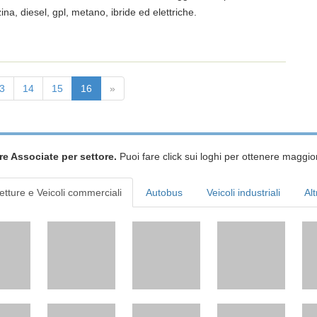
na, diesel, gpl, metano, ibride ed elettriche.
3
14
15
16
»
re Associate per settore.
Puoi fare click sui loghi per ottenere maggior
etture e Veicoli commerciali
Autobus
Veicoli industriali
Alt