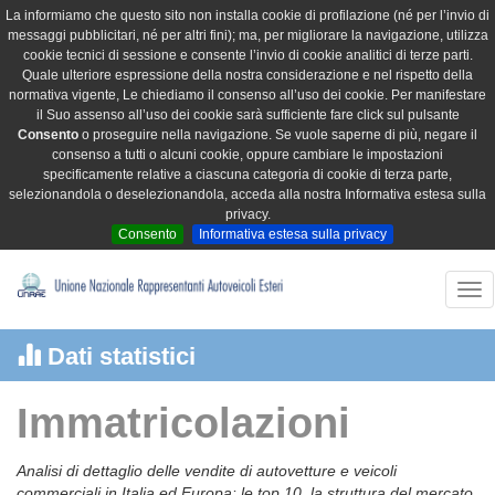
La informiamo che questo sito non installa cookie di profilazione (né per l’invio di
messaggi pubblicitari, né per altri fini); ma, per migliorare la navigazione, utilizza
cookie tecnici di sessione e consente l’invio di cookie analitici di terze parti.
Quale ulteriore espressione della nostra considerazione e nel rispetto della
normativa vigente, Le chiediamo il consenso all’uso dei cookie. Per manifestare
il Suo assenso all’uso dei cookie sarà sufficiente fare click sul pulsante
Consento
o proseguire nella navigazione. Se vuole saperne di più, negare il
consenso a tutti o alcuni cookie, oppure cambiare le impostazioni
specificamente relative a ciascuna categoria di cookie di terza parte,
selezionandola o deselezionandola, acceda alla nostra Informativa estesa sulla
privacy.
Consento
Informativa estesa sulla privacy
Tog
nav
Dati statistici
Immatricolazioni
Analisi di dettaglio delle vendite di autovetture e veicoli
commerciali in Italia ed Europa: le top 10, la struttura del mercato,