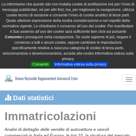
La informiamo che questo sito non installa cookie di profilazione (né per l’invio di
messaggi pubblicitari, né per altri fini); ma, per migliorare la navigazione, utilizza
cookie tecnici di sessione e consente l’invio di cookie analitici di terze parti.
Quale ulteriore espressione della nostra considerazione e nel rispetto della
normativa vigente, Le chiediamo il consenso all’uso dei cookie. Per manifestare
il Suo assenso all’uso dei cookie sarà sufficiente fare click sul pulsante
Consento
o proseguire nella navigazione. Se vuole saperne di più, negare il
consenso a tutti o alcuni cookie, oppure cambiare le impostazioni
specificamente relative a ciascuna categoria di cookie di terza parte,
selezionandola o deselezionandola, acceda alla nostra Informativa estesa sulla
privacy.
Consento
Informativa estesa sulla privacy
Tog
nav
Dati statistici
Immatricolazioni
Analisi di dettaglio delle vendite di autovetture e veicoli
commerciali in Italia ed Europa: le top 10, la struttura del mercato,