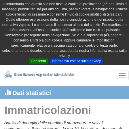
La informiamo che questo sito non installa cookie di profilazione (né per l’invio di
messaggi pubblicitari, né per altri fini); ma, per migliorare la navigazione, utilizza
cookie tecnici di sessione e consente l’invio di cookie analitici di terze parti.
Quale ulteriore espressione della nostra considerazione e nel rispetto della
normativa vigente, Le chiediamo il consenso all’uso dei cookie. Per manifestare
il Suo assenso all’uso dei cookie sarà sufficiente fare click sul pulsante
Consento
o proseguire nella navigazione. Se vuole saperne di più, negare il
consenso a tutti o alcuni cookie, oppure cambiare le impostazioni
specificamente relative a ciascuna categoria di cookie di terza parte,
selezionandola o deselezionandola, acceda alla nostra Informativa estesa sulla
privacy.
Consento
Informativa estesa sulla privacy
Tog
nav
Dati statistici
Immatricolazioni
Analisi di dettaglio delle vendite di autovetture e veicoli
commerciali in Italia ed Europa: le top 10, la struttura del mercato,