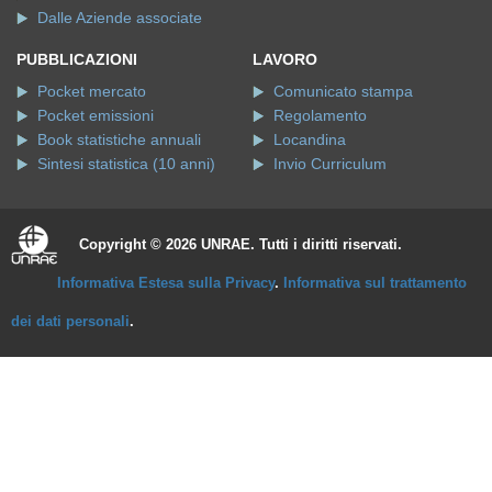
Dalle Aziende associate
PUBBLICAZIONI
LAVORO
Pocket mercato
Comunicato stampa
Pocket emissioni
Regolamento
Book statistiche annuali
Locandina
Sintesi statistica (10 anni)
Invio Curriculum
Copyright © 2026 UNRAE. Tutti i diritti riservati.
Informativa Estesa sulla Privacy
.
Informativa sul trattamento
dei dati personali
.