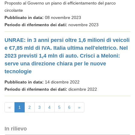
Proposto al Governo un piano di efficientamento del parco
circolante
Pubblicato in data:
08 novembre 2023
Periodo di riferimento dei dati:
novembre 2023
UNRAE: in 3 anni persi oltre 1,6 milioni di veicoli
e €7,85 mld di IVA. Italia ultima nell'elettrico. Nel
2023 previsti 1,4 mln di auto. Crisci a Meloni:
serve una direzione chiara per le nuove
tecnologie
Pubblicato in data:
14 dicembre 2022
Periodo di riferimento dei dati:
dicembre 2022
«
1
2
3
4
5
6
»
In rilievo