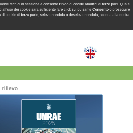
ookie tecnici di sessione e consente l’invio di cookie analitici di terze parti. Quale
all’uso dei cookie sarà sufficiente fare click sul pulsante
Consento
o proseguire
a di cookie di terza parte, selezionandola o deselezionandola, acceda alla nostra
n rilievo