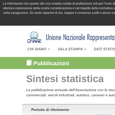
La informiamo che questo sito non installa cookie di profilazione (né per l’invio di 
ulteriore espressione della nostra considerazione e nel rispetto della normativa v
nella navigazione. Se vuole saperne di più, negare il consenso a tutti o alcuni 
CHI SIAMO
SALA STAMPA
DATI STATI
Pubblicazioni
Sintesi statistica
La pubblicazione annuale dell’Associazione con la storia
commerciali, veicoli industriali, autobus, caravan e auto
Periodo di riferimento