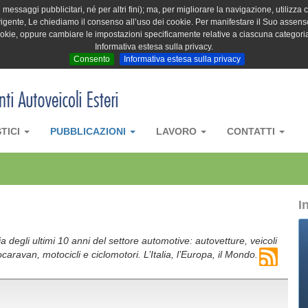
messaggi pubblicitari, né per altri fini); ma, per migliorare la navigazione, utilizza c
igente, Le chiediamo il consenso all’uso dei cookie. Per manifestare il Suo assenso 
cookie, oppure cambiare le impostazioni specificamente relative a ciascuna categori
Informativa estesa sulla privacy.
Consento
Informativa estesa sulla privacy
STICI
PUBBLICAZIONI
LAVORO
CONTATTI
I
 degli ultimi 10 anni del settore automotive: autovetture, veicoli
caravan, motocicli e ciclomotori. L’Italia, l’Europa, il Mondo.