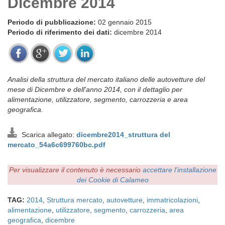
Dicembre 2014
Periodo di pubblicazione:
02 gennaio 2015
Periodo di riferimento dei dati:
dicembre 2014
Analisi della struttura del mercato italiano delle autovetture del
mese di Dicembre e dell'anno 2014, con il dettaglio per
alimentazione, utilizzatore, segmento, carrozzeria e area
geografica.
Scarica allegato:
dicembre2014_struttura del
mercato_54a6c699760bc.pdf
Per visualizzare il contenuto è necessario
accettare l'installazione
dei Cookie di Calameo
TAG:
2014
,
Struttura mercato
,
autovetture
,
immatricolazioni
,
alimentazione
,
utilizzatore
,
segmento
,
carrozzeria
,
area
geografica
,
dicembre