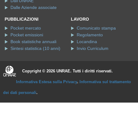
Dall'UNRAE
Dalle Aziende associate
PUBBLICAZIONI
LAVORO
Pocket mercato
Comunicato stampa
Pocket emissioni
Regolamento
Book statistiche annuali
Locandina
Sintesi statistica (10 anni)
Invio Curriculum
Copyright © 2026 UNRAE. Tutti i diritti riservati.
Informativa Estesa sulla Privacy
.
Informativa sul trattamento
dei dati personali
.