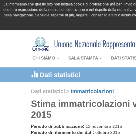
La informiamo che questo sito non installa cookie di profilazione (né per l’invio di 
ulteriore espressione della nostra considerazione e nel rispetto della normativa v
nella navigazione. Se vuole saperne di più, negare il consenso a tutti o alcuni 
CHI SIAMO
SALA STAMPA
DATI STATI
Dati statistici
Dati statistici
>
Immatricolazioni
Stima immatricolazioni v
2015
Periodo di pubblicazione:
13 novembre 2015
Periodo di riferimento dei dati:
ottobre 2015