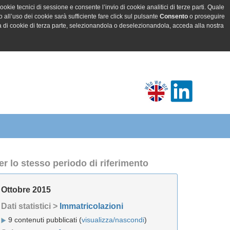
ookie tecnici di sessione e consente l’invio di cookie analitici di terze parti. Quale
all’uso dei cookie sarà sufficiente fare click sul pulsante
Consento
o proseguire
a di cookie di terza parte, selezionandola o deselezionandola, acceda alla nostra
er lo stesso periodo di riferimento
Ottobre 2015
Dati statistici >
Immatricolazioni
9 contenuti pubblicati (
visualizza/nascondi
)