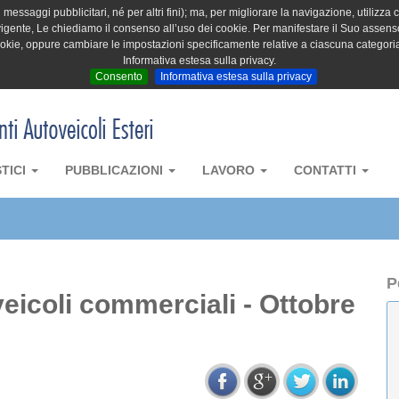
messaggi pubblicitari, né per altri fini); ma, per migliorare la navigazione, utilizza c
igente, Le chiediamo il consenso all’uso dei cookie. Per manifestare il Suo assenso 
cookie, oppure cambiare le impostazioni specificamente relative a ciascuna categori
Informativa estesa sulla privacy.
Consento
Informativa estesa sulla privacy
STICI
PUBBLICAZIONI
LAVORO
CONTATTI
P
eicoli commerciali - Ottobre