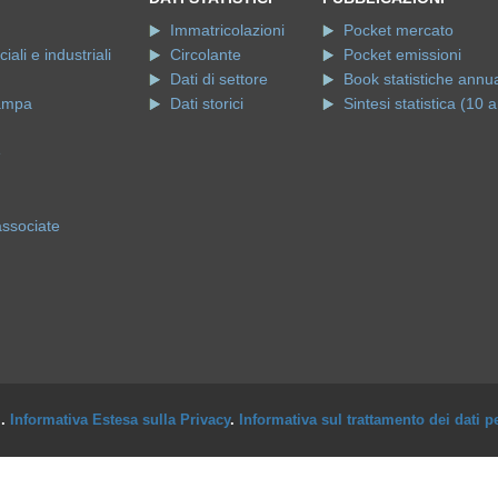
Immatricolazioni
Pocket mercato
ali e industriali
Circolante
Pocket emissioni
Dati di settore
Book statistiche annua
ampa
Dati storici
Sintesi statistica (10 a
e
associate
i.
Informativa Estesa sulla Privacy
.
Informativa sul trattamento dei dati p