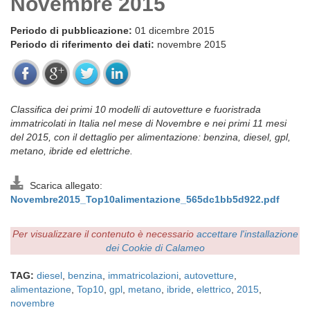
Novembre 2015
Periodo di pubblicazione:
01 dicembre 2015
Periodo di riferimento dei dati:
novembre 2015
Classifica dei primi 10 modelli di autovetture e fuoristrada
immatricolati in Italia nel mese di Novembre e nei primi 11 mesi
del 2015, con il dettaglio per alimentazione: benzina, diesel, gpl,
metano, ibride ed elettriche.
Scarica allegato:
Novembre2015_Top10alimentazione_565dc1bb5d922.pdf
Per visualizzare il contenuto è necessario
accettare l'installazione
dei Cookie di Calameo
TAG:
diesel
,
benzina
,
immatricolazioni
,
autovetture
,
alimentazione
,
Top10
,
gpl
,
metano
,
ibride
,
elettrico
,
2015
,
novembre