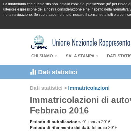
La informiamo che questo sito non installa cookie di profilazione (né per l’invio di 
ulteriore espressione della nostra considerazione e nel rispetto della normativa v
nella navigazione. Se vuole saperne di più, negare il consenso a tutti o alcuni 
CHI SIAMO
SALA STAMPA
DATI STATI
Dati statistici
Dati statistici
>
Immatricolazioni
Immatricolazioni di aut
Febbraio 2016
Periodo di pubblicazione:
01 marzo 2016
Periodo di riferimento dei dati:
febbraio 2016