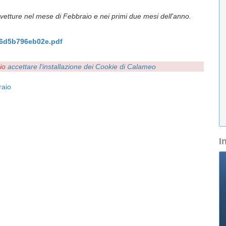
tovetture nel mese di Febbraio e nei primi due mesi dell'anno.
6d5b796eb02e.pdf
rio
accettare l'installazione dei Cookie di Calameo
raio
I