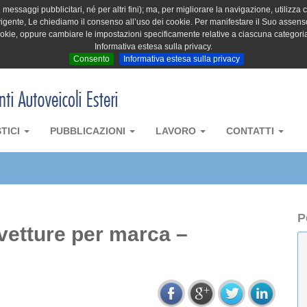
messaggi pubblicitari, né per altri fini); ma, per migliorare la navigazione, utilizza c
igente, Le chiediamo il consenso all’uso dei cookie. Per manifestare il Suo assenso 
cookie, oppure cambiare le impostazioni specificamente relative a ciascuna categori
Informativa estesa sulla privacy.
Consento
Informativa estesa sulla privacy
STICI
PUBBLICAZIONI
LAVORO
CONTATTI
P
ovetture per marca –