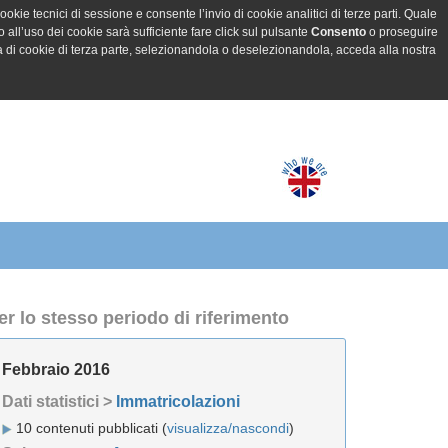
ookie tecnici di sessione e consente l’invio di cookie analitici di terze parti. Quale
all’uso dei cookie sarà sufficiente fare click sul pulsante
Consento
o proseguire
a di cookie di terza parte, selezionandola o deselezionandola, acceda alla nostra
er lo stesso periodo di riferimento
Febbraio 2016
Dati statistici >
Immatricolazioni
10 contenuti pubblicati (
visualizza/nascondi
)