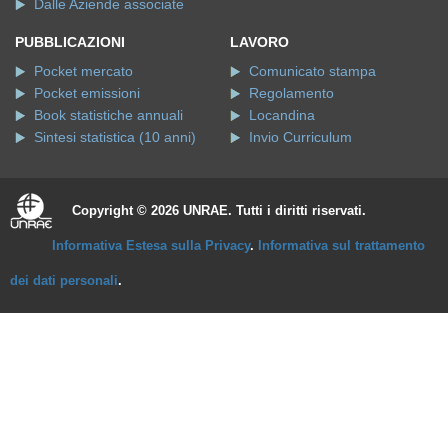
Dalle Aziende associate
PUBBLICAZIONI
LAVORO
Pocket mercato
Comunicato stampa
Pocket emissioni
Regolamento
Book statistiche annuali
Locandina
Sintesi statistica (10 anni)
Invio Curriculum
Copyright © 2026 UNRAE. Tutti i diritti riservati.
Informativa Estesa sulla Privacy
.
Informativa sul trattamento
dei dati personali
.