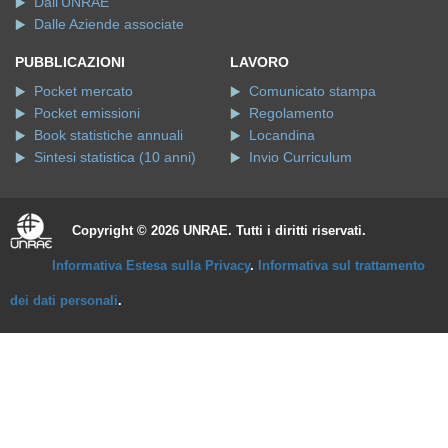
Dall'UNRAE
Dalle Aziende associate
PUBBLICAZIONI
LAVORO
Pocket mercato
Comunicato stampa
Pocket emissioni
Regolamento
Book statistiche annuali
Locandina
Sintesi statistica (10 anni)
Invio Curriculum
Copyright © 2026 UNRAE. Tutti i diritti riservati.
Informativa Estesa sulla Privacy
.
Informativa sul trattamento
dei dati personali
.