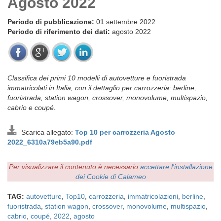
Agosto 2022
Periodo di pubblicazione:
01 settembre 2022
Periodo di riferimento dei dati:
agosto 2022
Classifica dei primi 10 modelli di autovetture e fuoristrada
immatricolati in Italia, con il dettaglio per carrozzeria: berline,
fuoristrada, station wagon, crossover, monovolume, multispazio,
cabrio e coupé.
Scarica allegato:
Top 10 per carrozzeria Agosto
2022_6310a79eb5a90.pdf
Per visualizzare il contenuto è necessario
accettare l'installazione
dei Cookie di Calameo
TAG:
autovetture
,
Top10
,
carrozzeria
,
immatricolazioni
,
berline
,
fuoristrada
,
station wagon
,
crossover
,
monovolume
,
multispazio
,
cabrio
,
coupé
,
2022
,
agosto