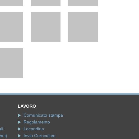
LAVORO
Comunicato stampa
Regolamento
li
Locandina
nni)
Invio Curriculum