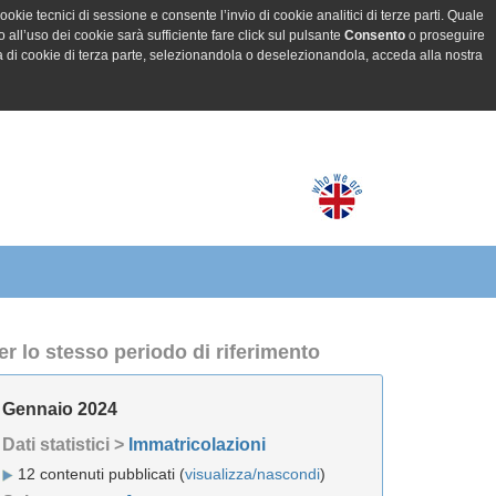
ookie tecnici di sessione e consente l’invio di cookie analitici di terze parti. Quale
all’uso dei cookie sarà sufficiente fare click sul pulsante
Consento
o proseguire
a di cookie di terza parte, selezionandola o deselezionandola, acceda alla nostra
er lo stesso periodo di riferimento
Gennaio 2024
Dati statistici >
Immatricolazioni
12 contenuti pubblicati (
visualizza/nascondi
)