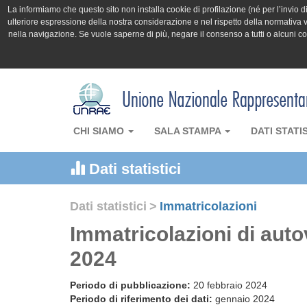
La informiamo che questo sito non installa cookie di profilazione (né per l’invio di 
ulteriore espressione della nostra considerazione e nel rispetto della normativa v
nella navigazione. Se vuole saperne di più, negare il consenso a tutti o alcuni 
CHI SIAMO
SALA STAMPA
DATI STATI
Dati statistici
Dati statistici
>
Immatricolazioni
Immatricolazioni di auto
2024
Periodo di pubblicazione:
20 febbraio 2024
Periodo di riferimento dei dati:
gennaio 2024