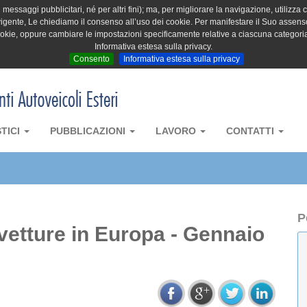
messaggi pubblicitari, né per altri fini); ma, per migliorare la navigazione, utilizza c
igente, Le chiediamo il consenso all’uso dei cookie. Per manifestare il Suo assenso 
cookie, oppure cambiare le impostazioni specificamente relative a ciascuna categori
Informativa estesa sulla privacy.
Consento
Informativa estesa sulla privacy
STICI
PUBBLICAZIONI
LAVORO
CONTATTI
P
vetture in Europa - Gennaio