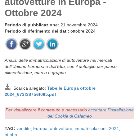
autovetture in Europa -
Ottobre 2024
Periodo di pubblicazione:
21 novembre 2024
Periodo di riferimento dei dati:
ottobre 2024
Analisi delle immatricolazioni di autovetture nei mercati
dell’Unione Europea e dell’Efta, con il dettaglio per paese,
alimentazione, marca e gruppo.
Scarica allegato:
Tabelle Europa ottobre
2024_673f387b6f065.pdf
Per visualizzare il contenuto è necessario
accettare l'installazione
dei Cookie di Calameo
TAG:
vendite
,
Europa
,
autovetture
,
immatricolazioni
,
2024
,
ottobre