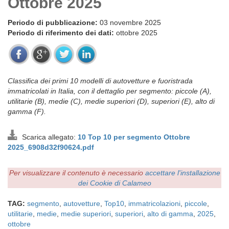
Ottobre 2025
Periodo di pubblicazione:
03 novembre 2025
Periodo di riferimento dei dati:
ottobre 2025
Classifica dei primi 10 modelli di autovetture e fuoristrada
immatricolati in Italia, con il dettaglio per segmento: piccole (A),
utilitarie (B), medie (C), medie superiori (D), superiori (E), alto di
gamma (F).
Scarica allegato:
10 Top 10 per segmento Ottobre
2025_6908d32f90624.pdf
Per visualizzare il contenuto è necessario
accettare l'installazione
dei Cookie di Calameo
TAG:
segmento
,
autovetture
,
Top10
,
immatricolazioni
,
piccole
,
utilitarie
,
medie
,
medie superiori
,
superiori
,
alto di gamma
,
2025
,
ottobre