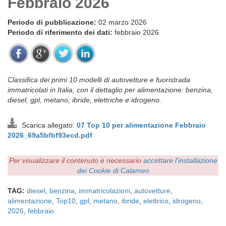
Febbraio 2026
Periodo di pubblicazione:
02 marzo 2026
Periodo di riferimento dei dati:
febbraio 2026
Classifica dei primi 10 modelli di autovetture e fuoristrada
immatricolati in Italia, con il dettaglio per alimentazione: benzina,
diesel, gpl, metano, ibride, elettriche e idrogeno.
Scarica allegato:
07 Top 10 per alimentazione Febbraio
2026_69a5bfbf93ecd.pdf
Per visualizzare il contenuto è necessario
accettare l'installazione
dei Cookie di Calameo
TAG:
diesel
,
benzina
,
immatricolazioni
,
autovetture
,
alimentazione
,
Top10
,
gpl
,
metano
,
ibride
,
elettrico
,
idrogeno
,
2026
,
febbraio