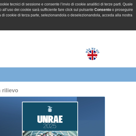
ookie tecnici di sessione e consente l’invio di cookie analitici di terze parti. Quale
all’uso dei cookie sarà sufficiente fare click sul pulsante
Consento
o proseguire
a di cookie di terza parte, selezionandola o deselezionandola, acceda alla nostra
n rilievo