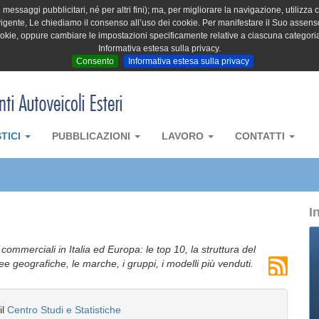
messaggi pubblicitari, né per altri fini); ma, per migliorare la navigazione, utilizza c
igente, Le chiediamo il consenso all’uso dei cookie. Per manifestare il Suo assenso 
cookie, oppure cambiare le impostazioni specificamente relative a ciascuna categori
Informativa estesa sulla privacy.
Consento
Informativa estesa sulla privacy
STICI
PUBBLICAZIONI
LAVORO
CONTATTI
I
i commerciali in Italia ed Europa: le top 10, la struttura del
aree geografiche, le marche, i gruppi, i modelli più venduti.
il
Centro Studi e Statistiche