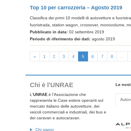
Top 10 per carrozzeria – Agosto 2019
Classifica dei primi 10 modelli di autovetture e fuoristrad
fuoristrada, station wagon, crossover, monovolume, mu
Pubblicato in data:
02 settembre 2019
Periodo di riferimento dei dati:
agosto 2019
«
1
2
3
4
5
6
7
8
...
Chi è l'UNRAE
Le nost
L'
UNRAE
è l'Associazione che
Autov
rappresenta le Case estere operanti sul
mercato italiano delle autovetture, dei
veicoli commerciali e industriali, dei bus e
dei caravan e autocaravan.
Chi siamo