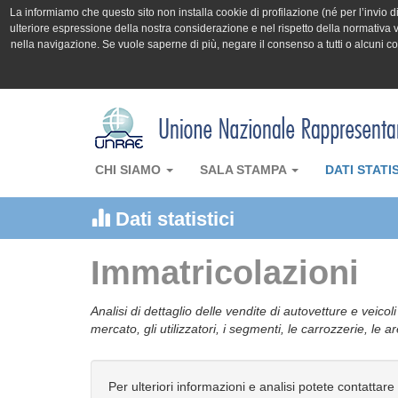
La informiamo che questo sito non installa cookie di profilazione (né per l’invio di 
ulteriore espressione della nostra considerazione e nel rispetto della normativa v
nella navigazione. Se vuole saperne di più, negare il consenso a tutti o alcuni 
CHI SIAMO
SALA STAMPA
DATI STATI
Dati statistici
Immatricolazioni
Analisi di dettaglio delle vendite di autovetture e veicol
mercato, gli utilizzatori, i segmenti, le carrozzerie, le 
Per ulteriori informazioni e analisi potete contattare 