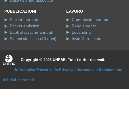
Dalle Aziende associate
PUBBLICAZIONI
LAVORO
Pocket mercato
Comunicato stampa
Pocket emissioni
Regolamento
Book statistiche annuali
Locandina
Sintesi statistica (10 anni)
Invio Curriculum
Copyright © 2026 UNRAE. Tutti i diritti riservati.
Informativa Estesa sulla Privacy
.
Informativa sul trattamento
dei dati personali
.