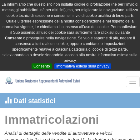
La informiamo che questo sito non installa cookie di profilazione (né per l’invio di
messaggi pubblicitari, né per altri fini); ma, per migliorare la navigazione, utilizza
cookie tecnici di sessione e consente l’invio di cookie analitici di terze parti.
Quale ulteriore espressione della nostra considerazione e nel rispetto della
normativa vigente, Le chiediamo il consenso all’uso dei cookie. Per manifestare
il Suo assenso all’uso dei cookie sarà sufficiente fare click sul pulsante
Consento
o proseguire nella navigazione. Se vuole saperne di più, negare il
consenso a tutti o alcuni cookie, oppure cambiare le impostazioni
specificamente relative a ciascuna categoria di cookie di terza parte,
selezionandola o deselezionandola, acceda alla nostra Informativa estesa sulla
privacy.
Consento
Informativa estesa sulla privacy
Tog
nav
Dati statistici
Immatricolazioni
Analisi di dettaglio delle vendite di autovetture e veicoli
commerciali in Italia ed Europa: le top 10, la struttura del mercato,