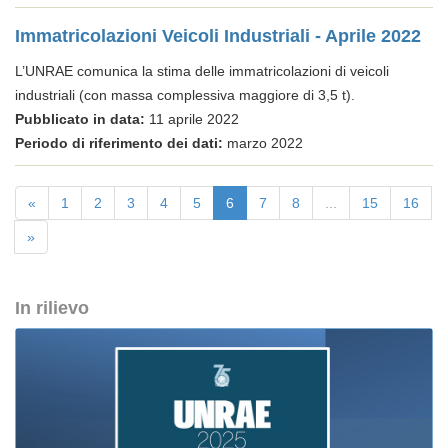
Immatricolazioni Veicoli Industriali - Aprile 2022
L’UNRAE comunica la stima delle immatricolazioni di veicoli
industriali (con massa complessiva maggiore di 3,5 t).
Pubblicato in data:
11 aprile 2022
Periodo di riferimento dei dati:
marzo 2022
«
1
2
3
4
5
6
7
8
...
15
16
»
In rilievo