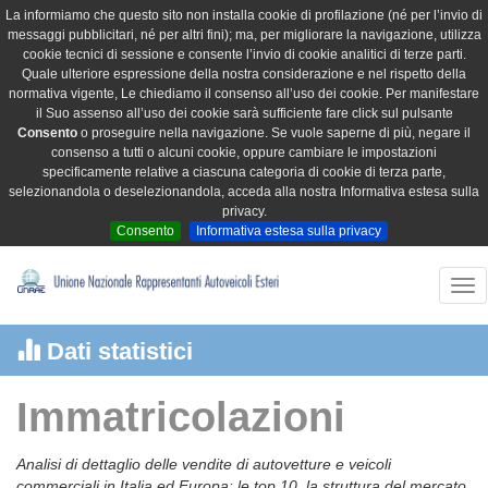
La informiamo che questo sito non installa cookie di profilazione (né per l’invio di
messaggi pubblicitari, né per altri fini); ma, per migliorare la navigazione, utilizza
cookie tecnici di sessione e consente l’invio di cookie analitici di terze parti.
Quale ulteriore espressione della nostra considerazione e nel rispetto della
normativa vigente, Le chiediamo il consenso all’uso dei cookie. Per manifestare
il Suo assenso all’uso dei cookie sarà sufficiente fare click sul pulsante
Consento
o proseguire nella navigazione. Se vuole saperne di più, negare il
consenso a tutti o alcuni cookie, oppure cambiare le impostazioni
specificamente relative a ciascuna categoria di cookie di terza parte,
selezionandola o deselezionandola, acceda alla nostra Informativa estesa sulla
privacy.
Consento
Informativa estesa sulla privacy
Tog
nav
Dati statistici
Immatricolazioni
Analisi di dettaglio delle vendite di autovetture e veicoli
commerciali in Italia ed Europa: le top 10, la struttura del mercato,