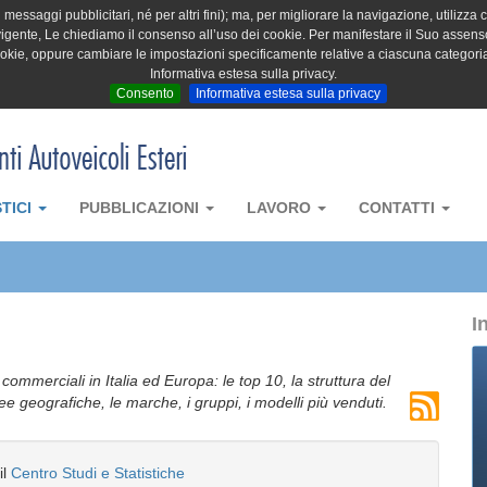
messaggi pubblicitari, né per altri fini); ma, per migliorare la navigazione, utilizza c
igente, Le chiediamo il consenso all’uso dei cookie. Per manifestare il Suo assenso 
cookie, oppure cambiare le impostazioni specificamente relative a ciascuna categori
Informativa estesa sulla privacy.
Consento
Informativa estesa sulla privacy
STICI
PUBBLICAZIONI
LAVORO
CONTATTI
I
i commerciali in Italia ed Europa: le top 10, la struttura del
aree geografiche, le marche, i gruppi, i modelli più venduti.
il
Centro Studi e Statistiche