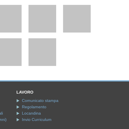
LAVORO
Comunicato stampa
Regolamento
li
Locandina
nni)
Invio Curriculum