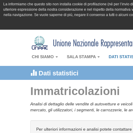
La informiamo che questo sito non installa cookie di profilazione (né per l’invio di 
ulteriore espressione della nostra considerazione e nel rispetto della normativa v
nella navigazione. Se vuole saperne di più, negare il consenso a tutti o alcuni 
CHI SIAMO
SALA STAMPA
DATI STATI
Dati statistici
Immatricolazioni
Analisi di dettaglio delle vendite di autovetture e veicol
mercato, gli utilizzatori, i segmenti, le carrozzerie, le 
Per ulteriori informazioni e analisi potete contattare 