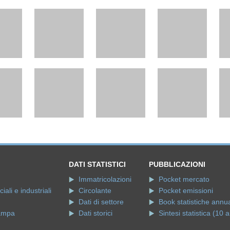
DATI STATISTICI
PUBBLICAZIONI
Immatricolazioni
Pocket mercato
ali e industriali
Circolante
Pocket emissioni
Dati di settore
Book statistiche annua
ampa
Dati storici
Sintesi statistica (10 a