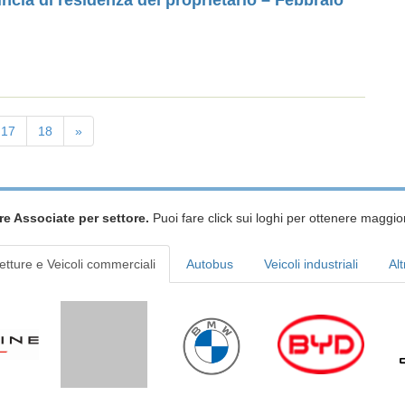
incia di residenza del proprietario – Febbraio
17
18
»
re Associate per settore.
Puoi fare click sui loghi per ottenere maggior
etture e Veicoli commerciali
Autobus
Veicoli industriali
Alt