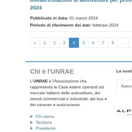
Immatricolazioni di autovetture per prov
2024
Pubblicato in data:
01 marzo 2024
Periodo di riferimento dei dati:
febbraio 2024
«
1
2
3
4
5
6
7
8
...
Chi è l'UNRAE
Le nost
L'
UNRAE
è l'Associazione che
Autov
rappresenta le Case estere operanti sul
mercato italiano delle autovetture, dei
veicoli commerciali e industriali, dei bus e
dei caravan e autocaravan.
Chi siamo
Struttura
Presidente