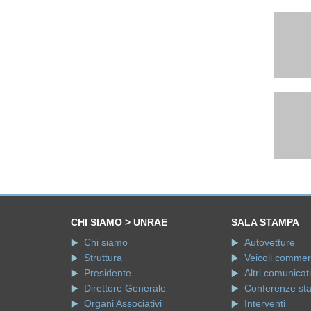
CHI SIAMO > UNRAE
SALA STAMPA
Chi siamo
Autovetture
Struttura
Veicoli commerci
Presidente
Altri comunicati
Direttore Generale
Conferenze st
Organi Associativi
Interventi