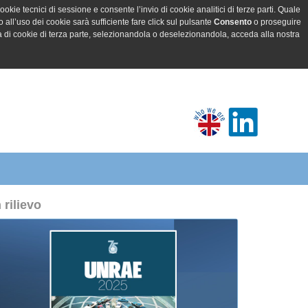
ookie tecnici di sessione e consente l’invio di cookie analitici di terze parti. Quale
all’uso dei cookie sarà sufficiente fare click sul pulsante
Consento
o proseguire
a di cookie di terza parte, selezionandola o deselezionandola, acceda alla nostra
n rilievo