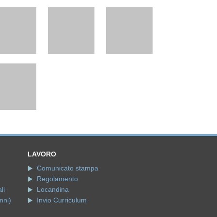
LAVORO
Comunicato stampa
Regolamento
li
Locandina
nni)
Invio Curriculum