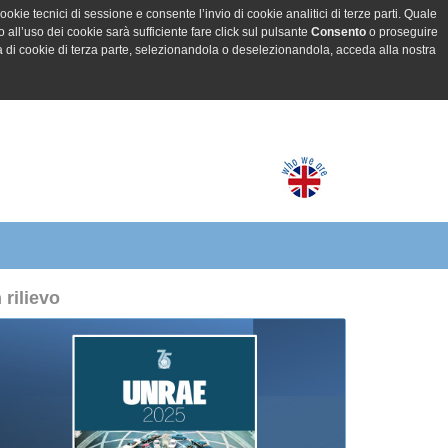
ookie tecnici di sessione e consente l’invio di cookie analitici di terze parti. Quale
all’uso dei cookie sarà sufficiente fare click sul pulsante
Consento
o proseguire
a di cookie di terza parte, selezionandola o deselezionandola, acceda alla nostra
n rilievo