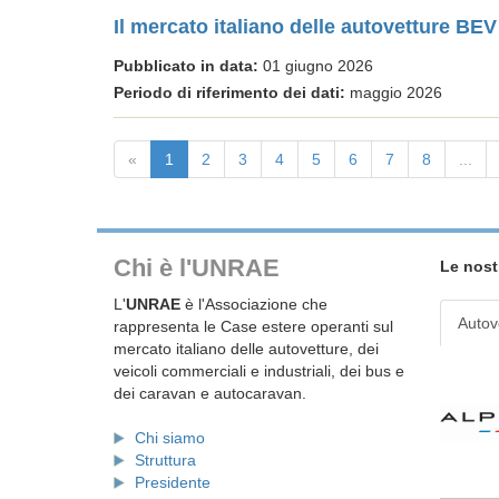
Il mercato italiano delle autovetture BE
Pubblicato in data:
01 giugno 2026
Periodo di riferimento dei dati:
maggio 2026
«
1
2
3
4
5
6
7
8
...
Chi è l'UNRAE
Le nost
L'
UNRAE
è l'Associazione che
Autov
rappresenta le Case estere operanti sul
mercato italiano delle autovetture, dei
veicoli commerciali e industriali, dei bus e
dei caravan e autocaravan.
Chi siamo
Struttura
Presidente