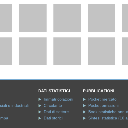
DATI STATISTICI
PUBBLICAZIONI
Immatricolazioni
Pocket mercato
ali e industriali
Circolante
Pocket emissioni
Dati di settore
Book statistiche annua
ampa
Dati storici
Sintesi statistica (10 a