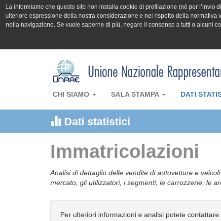
La informiamo che questo sito non installa cookie di profilazione (né per l’invio di 
ulteriore espressione della nostra considerazione e nel rispetto della normativa v
nella navigazione. Se vuole saperne di più, negare il consenso a tutti o alcuni 
CHI SIAMO
SALA STAMPA
DATI STATI
Dati statistici
Immatricolazioni
Analisi di dettaglio delle vendite di autovetture e veicol
mercato, gli utilizzatori, i segmenti, le carrozzerie, le 
Per ulteriori informazioni e analisi potete contattare 