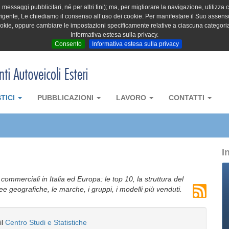
messaggi pubblicitari, né per altri fini); ma, per migliorare la navigazione, utilizza c
igente, Le chiediamo il consenso all’uso dei cookie. Per manifestare il Suo assenso 
cookie, oppure cambiare le impostazioni specificamente relative a ciascuna categori
Informativa estesa sulla privacy.
Consento
Informativa estesa sulla privacy
STICI
PUBBLICAZIONI
LAVORO
CONTATTI
I
i commerciali in Italia ed Europa: le top 10, la struttura del
aree geografiche, le marche, i gruppi, i modelli più venduti.
il
Centro Studi e Statistiche