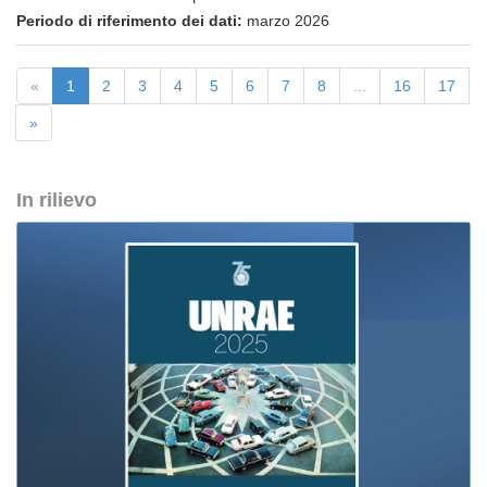
Periodo di riferimento dei dati:
marzo 2026
«
1
2
3
4
5
6
7
8
...
16
17
»
In rilievo