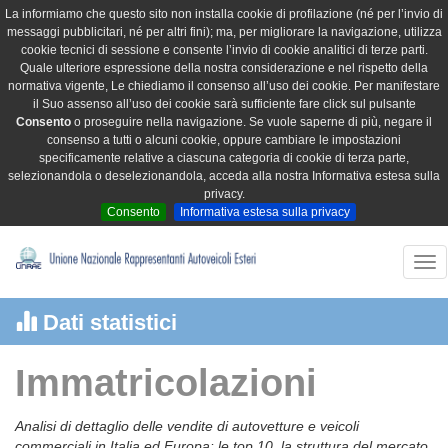
La informiamo che questo sito non installa cookie di profilazione (né per l’invio di
messaggi pubblicitari, né per altri fini); ma, per migliorare la navigazione, utilizza
cookie tecnici di sessione e consente l’invio di cookie analitici di terze parti.
Quale ulteriore espressione della nostra considerazione e nel rispetto della
normativa vigente, Le chiediamo il consenso all’uso dei cookie. Per manifestare
il Suo assenso all’uso dei cookie sarà sufficiente fare click sul pulsante
Consento
o proseguire nella navigazione. Se vuole saperne di più, negare il
consenso a tutti o alcuni cookie, oppure cambiare le impostazioni
specificamente relative a ciascuna categoria di cookie di terza parte,
selezionandola o deselezionandola, acceda alla nostra Informativa estesa sulla
privacy.
Consento
Informativa estesa sulla privacy
Tog
nav
Dati statistici
Immatricolazioni
Analisi di dettaglio delle vendite di autovetture e veicoli
commerciali in Italia ed Europa: le top 10, la struttura del mercato,