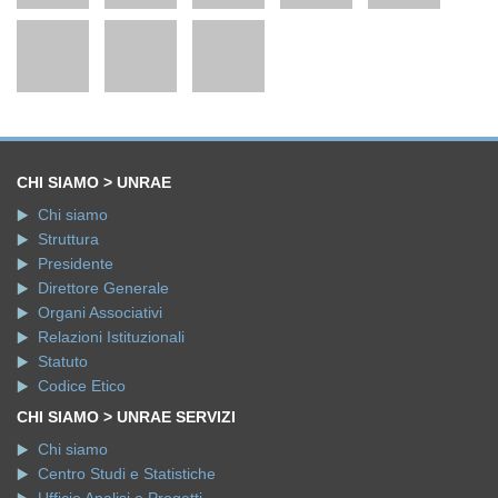
CHI SIAMO > UNRAE
Chi siamo
Struttura
Presidente
Direttore Generale
Organi Associativi
Relazioni Istituzionali
Statuto
Codice Etico
CHI SIAMO > UNRAE SERVIZI
Chi siamo
Centro Studi e Statistiche
Ufficio Analisi e Progetti