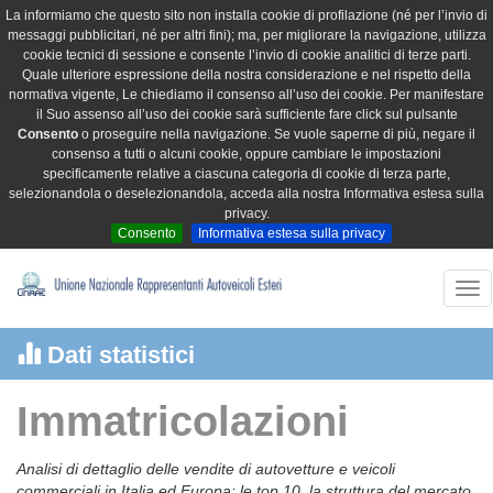
La informiamo che questo sito non installa cookie di profilazione (né per l’invio di
messaggi pubblicitari, né per altri fini); ma, per migliorare la navigazione, utilizza
cookie tecnici di sessione e consente l’invio di cookie analitici di terze parti.
Quale ulteriore espressione della nostra considerazione e nel rispetto della
normativa vigente, Le chiediamo il consenso all’uso dei cookie. Per manifestare
il Suo assenso all’uso dei cookie sarà sufficiente fare click sul pulsante
Consento
o proseguire nella navigazione. Se vuole saperne di più, negare il
consenso a tutti o alcuni cookie, oppure cambiare le impostazioni
specificamente relative a ciascuna categoria di cookie di terza parte,
selezionandola o deselezionandola, acceda alla nostra Informativa estesa sulla
privacy.
Consento
Informativa estesa sulla privacy
Tog
nav
Dati statistici
Immatricolazioni
Analisi di dettaglio delle vendite di autovetture e veicoli
commerciali in Italia ed Europa: le top 10, la struttura del mercato,