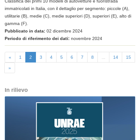
Classifica dei primi 10 modelli di autovetture e fuoristrada
immatricolati in Italia, con il dettaglio per segmento: piccole (A),
utilitarie (B), medie (C), medie superiori (D), superiori (E), alto di
gamma (F).
Pubblicato in data:
02 dicembre 2024
Periodo di riferimento dei dati:
novembre 2024
«
1
2
3
4
5
6
7
8
...
14
15
»
In rilievo