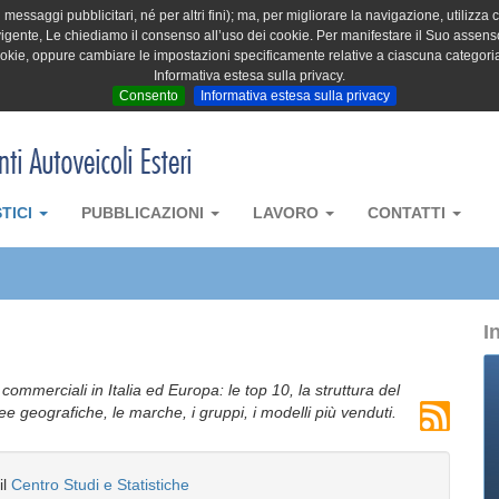
messaggi pubblicitari, né per altri fini); ma, per migliorare la navigazione, utilizza c
igente, Le chiediamo il consenso all’uso dei cookie. Per manifestare il Suo assenso 
cookie, oppure cambiare le impostazioni specificamente relative a ciascuna categori
Informativa estesa sulla privacy.
Consento
Informativa estesa sulla privacy
STICI
PUBBLICAZIONI
LAVORO
CONTATTI
I
i commerciali in Italia ed Europa: le top 10, la struttura del
aree geografiche, le marche, i gruppi, i modelli più venduti.
il
Centro Studi e Statistiche