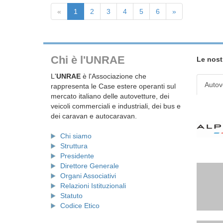
«
1
2
3
4
5
6
»
Chi è l'UNRAE
Le nost
L'
UNRAE
è l'Associazione che
Autov
rappresenta le Case estere operanti sul
mercato italiano delle autovetture, dei
veicoli commerciali e industriali, dei bus e
dei caravan e autocaravan.
Chi siamo
Struttura
Presidente
Direttore Generale
Organi Associativi
Relazioni Istituzionali
Statuto
Codice Etico