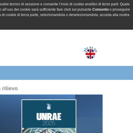
ookie tecnici di sessione e consente l’invio di cookie analitici di terze parti. Quale
all’uso dei cookie sarà sufficiente fare click sul pulsante
Consento
o proseguire
a di cookie di terza parte, selezionandola o deselezionandola, acceda alla nostra
n rilievo