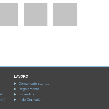
LAVORO
Comunicato stampa
Regolamento
li
Locandina
nni)
Invio Curriculum