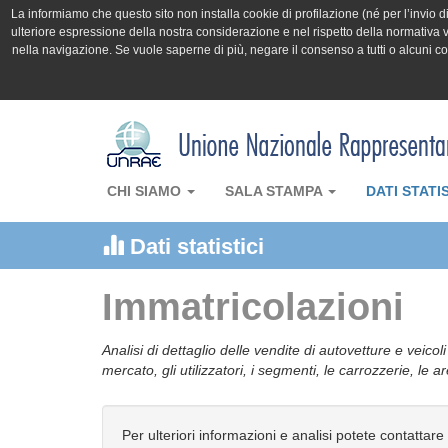
La informiamo che questo sito non installa cookie di profilazione (né per l’invio di 
ulteriore espressione della nostra considerazione e nel rispetto della normativa v
nella navigazione. Se vuole saperne di più, negare il consenso a tutti o alcuni 
CHI SIAMO
SALA STAMPA
DATI STATI
Dati statistici
Immatricolazioni
Analisi di dettaglio delle vendite di autovetture e veicol
mercato, gli utilizzatori, i segmenti, le carrozzerie, le 
Per ulteriori informazioni e analisi potete contattare 