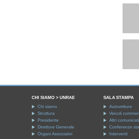
CHI SIAMO > UNRAE
SALA STAMPA
Chi siamo
Autovetture
Struttura
Veicoli commerci
Presidente
Altri comunicati
Direttore Generale
Conferenze st
Organi Associativi
Interventi
Relazioni Istituzionali
Video intervist
Statuto
Dicono di noi
Codice Etico
Dall'UNRAE
Dalle Aziende 
CHI SIAMO > UNRAE SERVIZI
Chi siamo