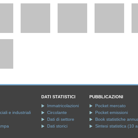
DATI STATISTICI
PUBBLICAZIONI
Immatricolazioni
Pocket mercato
ali e industriali
Circolante
Pocket emissioni
Dati di settore
Book statistiche annua
ampa
Dati storici
Sintesi statistica (10 a
e
associate