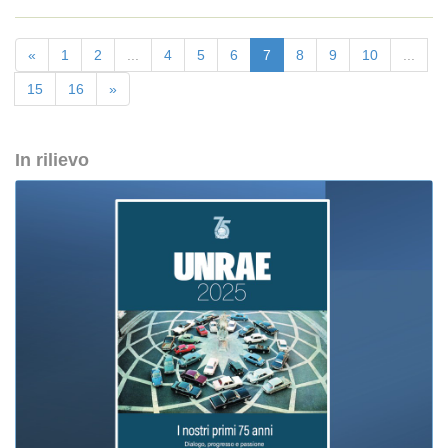
«
1
2
...
4
5
6
7
8
9
10
...
15
16
»
In rilievo