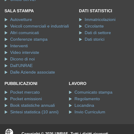
SALA STAMPA
DATI STATISTICI
Autovetture
Immatricolazioni
Veicoli commerciali e industriali
Circolante
Altri comunicati
Dati di settore
Conferenze stampa
Dati storici
Interventi
Video interviste
Dicono di noi
Dall'UNRAE
Dalle Aziende associate
PUBBLICAZIONI
LAVORO
Pocket mercato
Comunicato stampa
Pocket emissioni
Regolamento
Book statistiche annuali
Locandina
Sintesi statistica (10 anni)
Invio Curriculum
Copyright © 2026 UNRAE. Tutti i diritti riservati.