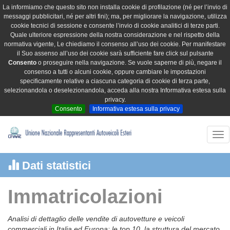
La informiamo che questo sito non installa cookie di profilazione (né per l’invio di
messaggi pubblicitari, né per altri fini); ma, per migliorare la navigazione, utilizza
cookie tecnici di sessione e consente l’invio di cookie analitici di terze parti.
Quale ulteriore espressione della nostra considerazione e nel rispetto della
normativa vigente, Le chiediamo il consenso all’uso dei cookie. Per manifestare
il Suo assenso all’uso dei cookie sarà sufficiente fare click sul pulsante
Consento
o proseguire nella navigazione. Se vuole saperne di più, negare il
consenso a tutti o alcuni cookie, oppure cambiare le impostazioni
specificamente relative a ciascuna categoria di cookie di terza parte,
selezionandola o deselezionandola, acceda alla nostra Informativa estesa sulla
privacy.
Consento
Informativa estesa sulla privacy
Tog
nav
Dati statistici
Immatricolazioni
Analisi di dettaglio delle vendite di autovetture e veicoli
commerciali in Italia ed Europa: le top 10, la struttura del mercato,