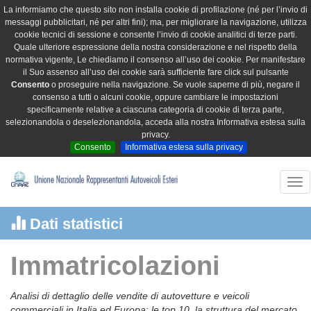
La informiamo che questo sito non installa cookie di profilazione (né per l’invio di
messaggi pubblicitari, né per altri fini); ma, per migliorare la navigazione, utilizza
cookie tecnici di sessione e consente l’invio di cookie analitici di terze parti.
Quale ulteriore espressione della nostra considerazione e nel rispetto della
normativa vigente, Le chiediamo il consenso all’uso dei cookie. Per manifestare
il Suo assenso all’uso dei cookie sarà sufficiente fare click sul pulsante
Consento
o proseguire nella navigazione. Se vuole saperne di più, negare il
consenso a tutti o alcuni cookie, oppure cambiare le impostazioni
specificamente relative a ciascuna categoria di cookie di terza parte,
selezionandola o deselezionandola, acceda alla nostra Informativa estesa sulla
privacy.
Consento
Informativa estesa sulla privacy
Tog
nav
Dati statistici
Immatricolazioni
Analisi di dettaglio delle vendite di autovetture e veicoli
commerciali in Italia ed Europa: le top 10, la struttura del mercato,