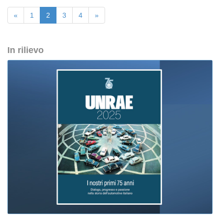
«
1
2
3
4
»
In rilievo