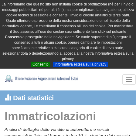
La informiamo che questo sito non installa cookie di profilazione (né per l’invio di
messaggi pubblicitari, né per altri fini); ma, per migliorare la navigazione, utilizza
cookie tecnici di sessione e consente l’invio di cookie analitici di terze parti.
Quale ulteriore espressione della nostra considerazione e nel rispetto della
normativa vigente, Le chiediamo il consenso all’uso dei cookie. Per manifestare
il Suo assenso all’uso dei cookie sarà sufficiente fare click sul pulsante
Consento
o proseguire nella navigazione. Se vuole saperne di più, negare il
consenso a tutti o alcuni cookie, oppure cambiare le impostazioni
specificamente relative a ciascuna categoria di cookie di terza parte,
selezionandola o deselezionandola, acceda alla nostra Informativa estesa sulla
privacy.
Consento
Informativa estesa sulla privacy
Tog
nav
Dati statistici
Immatricolazioni
Analisi di dettaglio delle vendite di autovetture e veicoli
commerciali in Italia ed Europa: le top 10, la struttura del mercato,