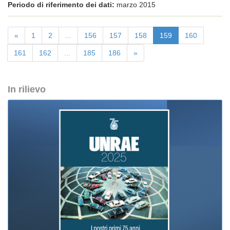
Periodo di riferimento dei dati:
marzo 2015
«
1
2
...
156
157
158
159
160
161
162
...
185
186
»
In rilievo