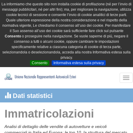
La informiamo che questo sito non installa cookie di profilazione (né per l’invio di
messaggi pubblicitari, né per altri fini); ma, per migliorare la navigazione, utilizza
cookie tecnici di sessione e consente l’invio di cookie analitici di terze parti.
Quale ulteriore espressione della nostra considerazione e nel rispetto della
normativa vigente, Le chiediamo il consenso all’uso dei cookie. Per manifestare
il Suo assenso all’uso dei cookie sarà sufficiente fare click sul pulsante
Consento
o proseguire nella navigazione. Se vuole saperne di più, negare il
consenso a tutti o alcuni cookie, oppure cambiare le impostazioni
specificamente relative a ciascuna categoria di cookie di terza parte,
selezionandola o deselezionandola, acceda alla nostra Informativa estesa sulla
privacy.
Consento
Informativa estesa sulla privacy
Tog
nav
Dati statistici
Immatricolazioni
Analisi di dettaglio delle vendite di autovetture e veicoli
commerciali in Italia ed Europa: le top 10, la struttura del mercato,