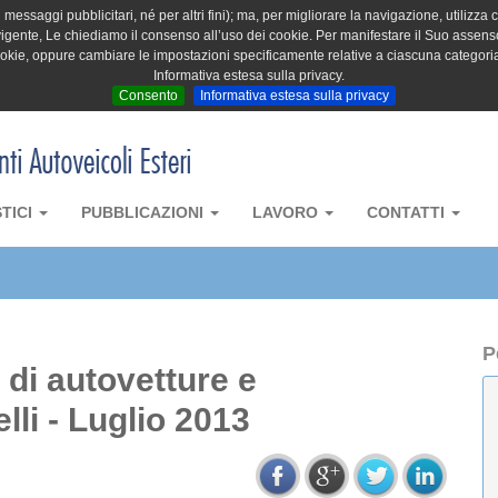
messaggi pubblicitari, né per altri fini); ma, per migliorare la navigazione, utilizza c
igente, Le chiediamo il consenso all’uso dei cookie. Per manifestare il Suo assenso 
cookie, oppure cambiare le impostazioni specificamente relative a ciascuna categori
Informativa estesa sulla privacy.
Consento
Informativa estesa sulla privacy
STICI
PUBBLICAZIONI
LAVORO
CONTATTI
P
a di autovetture e
lli - Luglio 2013