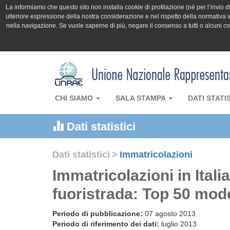
La informiamo che questo sito non installa cookie di profilazione (né per l’invio di 
ulteriore espressione della nostra considerazione e nel rispetto della normativa v
nella navigazione. Se vuole saperne di più, negare il consenso a tutti o alcuni 
CHI SIAMO
SALA STAMPA
DATI STATI
Dati statistici
Dati statistici
>
Immatricolazioni
Immatricolazioni in Itali
fuoristrada: Top 50 mode
Periodo di pubblicazione:
07 agosto 2013
Periodo di riferimento dei dati:
luglio 2013