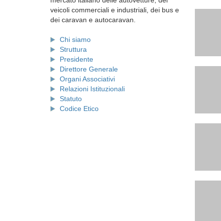
mercato italiano delle autovetture, dei
veicoli commerciali e industriali, dei bus e
dei caravan e autocaravan.
Chi siamo
Struttura
Presidente
Direttore Generale
Organi Associativi
Relazioni Istituzionali
Statuto
Codice Etico