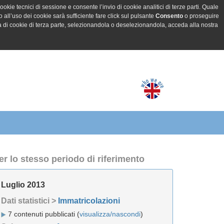
ookie tecnici di sessione e consente l’invio di cookie analitici di terze parti. Quale
all’uso dei cookie sarà sufficiente fare click sul pulsante
Consento
o proseguire
a di cookie di terza parte, selezionandola o deselezionandola, acceda alla nostra
er lo stesso periodo di riferimento
Luglio 2013
Dati statistici >
Immatricolazioni
7 contenuti pubblicati (
visualizza/nascondi
)