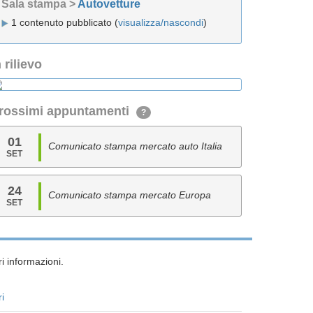
Sala stampa >
Autovetture
1 contenuto pubblicato (
visualizza/nascondi
)
n rilievo
rossimi appuntamenti
?
01
Comunicato stampa mercato auto Italia
SET
24
Comunicato stampa mercato Europa
SET
i informazioni.
ri