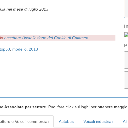
talia nel mese di luglio 2013
I
rio
accettare l'installazione dei Cookie di Calameo
P
top50
,
modello
,
2013
re Associate per settore.
Puoi fare click sui loghi per ottenere maggior
etture e Veicoli commerciali
Autobus
Veicoli industriali
Alt