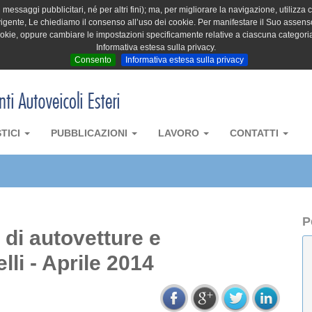
messaggi pubblicitari, né per altri fini); ma, per migliorare la navigazione, utilizza c
igente, Le chiediamo il consenso all’uso dei cookie. Per manifestare il Suo assenso 
cookie, oppure cambiare le impostazioni specificamente relative a ciascuna categori
Informativa estesa sulla privacy.
Consento
Informativa estesa sulla privacy
STICI
PUBBLICAZIONI
LAVORO
CONTATTI
P
a di autovetture e
li - Aprile 2014