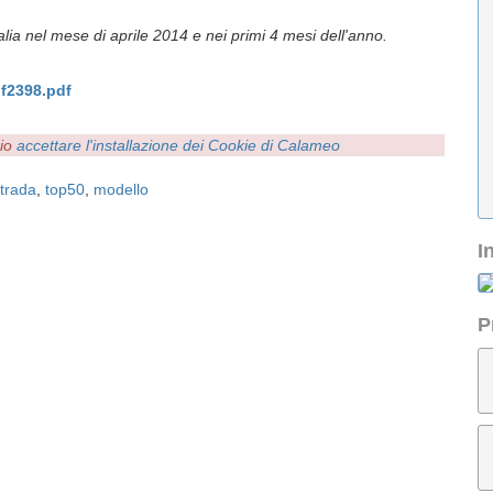
talia nel mese di aprile 2014 e nei primi 4 mesi dell'anno.
f2398.pdf
rio
accettare l'installazione dei Cookie di Calameo
strada
,
top50
,
modello
I
P