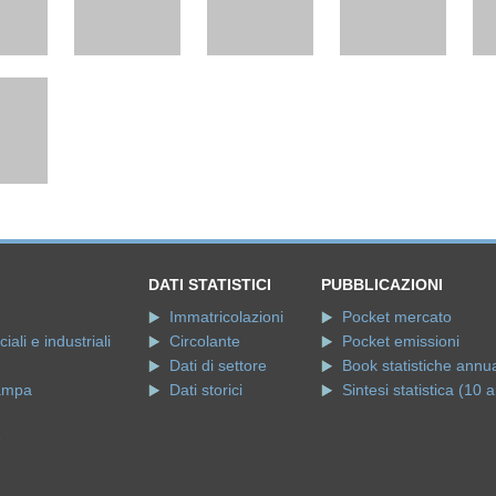
DATI STATISTICI
PUBBLICAZIONI
Immatricolazioni
Pocket mercato
ali e industriali
Circolante
Pocket emissioni
Dati di settore
Book statistiche annua
ampa
Dati storici
Sintesi statistica (10 a
e