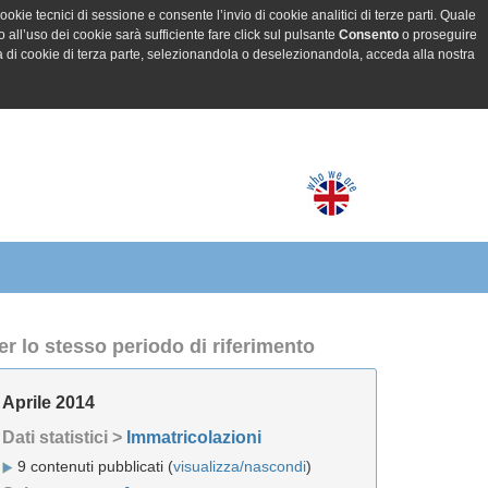
ookie tecnici di sessione e consente l’invio di cookie analitici di terze parti. Quale
all’uso dei cookie sarà sufficiente fare click sul pulsante
Consento
o proseguire
a di cookie di terza parte, selezionandola o deselezionandola, acceda alla nostra
er lo stesso periodo di riferimento
Aprile 2014
Dati statistici >
Immatricolazioni
9 contenuti pubblicati (
visualizza/nascondi
)