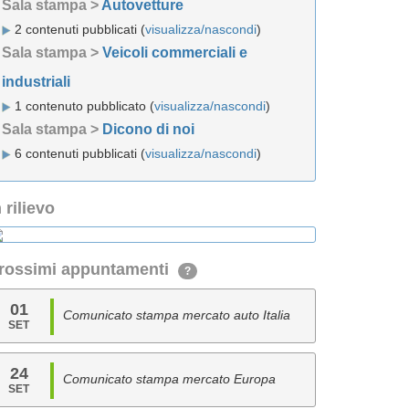
Sala stampa >
Autovetture
2 contenuti pubblicati (
visualizza/nascondi
)
Sala stampa >
Veicoli commerciali e
industriali
1 contenuto pubblicato (
visualizza/nascondi
)
Sala stampa >
Dicono di noi
6 contenuti pubblicati (
visualizza/nascondi
)
n rilievo
rossimi appuntamenti
?
01
Comunicato stampa mercato auto Italia
SET
24
Comunicato stampa mercato Europa
SET