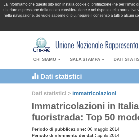
La informiamo che questo sito non installa cookie di profilazione (né per l’invio di 
ulteriore espressione della nostra considerazione e nel rispetto della normativa v
nella navigazione. Se vuole saperne di più, negare il consenso a tutti o alcuni 
CHI SIAMO
SALA STAMPA
DATI STATI
Dati statistici
Dati statistici
>
Immatricolazioni
Immatricolazioni in Itali
fuoristrada: Top 50 model
Periodo di pubblicazione:
06 maggio 2014
Periodo di riferimento dei dati:
aprile 2014