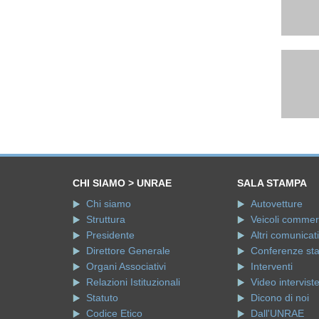
CHI SIAMO > UNRAE
SALA STAMPA
Chi siamo
Autovetture
Struttura
Veicoli commerci
Presidente
Altri comunicati
Direttore Generale
Conferenze st
Organi Associativi
Interventi
Relazioni Istituzionali
Video intervist
Statuto
Dicono di noi
Codice Etico
Dall'UNRAE