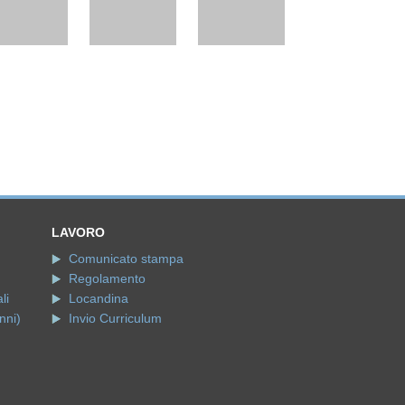
LAVORO
Comunicato stampa
Regolamento
li
Locandina
nni)
Invio Curriculum