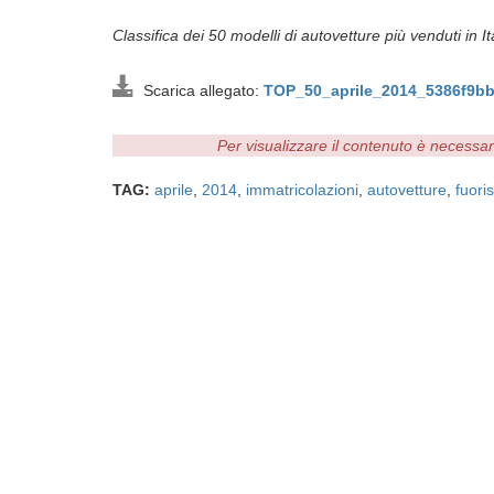
Classifica dei 50 modelli di autovetture più venduti in I
Scarica allegato:
TOP_50_aprile_2014_5386f9bb
Per visualizzare il contenuto è necessa
TAG:
aprile
,
2014
,
immatricolazioni
,
autovetture
,
fuori