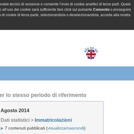
ookie tecnici di sessione e consente l’invio di cookie analitici di terze parti. Quale
all’uso dei cookie sarà sufficiente fare click sul pulsante
Consento
o proseguire
a di cookie di terza parte, selezionandola o deselezionandola, acceda alla nostra
er lo stesso periodo di riferimento
Agosto 2014
Dati statistici >
Immatricolazioni
7 contenuti pubblicati (
visualizza/nascondi
)