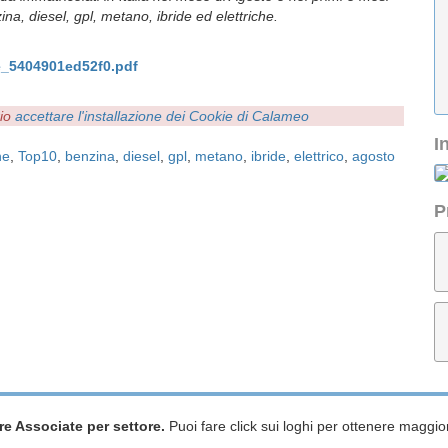
na, diesel, gpl, metano, ibride ed elettriche.
e_5404901ed52f0.pdf
rio
accettare l'installazione dei Cookie di Calameo
I
ne
,
Top10
,
benzina
,
diesel
,
gpl
,
metano
,
ibride
,
elettrico
,
agosto
P
re Associate per settore.
Puoi fare click sui loghi per ottenere maggior