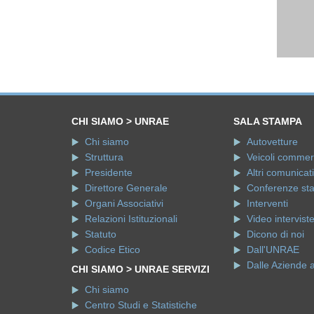
CHI SIAMO > UNRAE
SALA STAMPA
Chi siamo
Autovetture
Struttura
Veicoli commerci
Presidente
Altri comunicati
Direttore Generale
Conferenze st
Organi Associativi
Interventi
Relazioni Istituzionali
Video intervist
Statuto
Dicono di noi
Codice Etico
Dall'UNRAE
Dalle Aziende 
CHI SIAMO > UNRAE SERVIZI
Chi siamo
Centro Studi e Statistiche