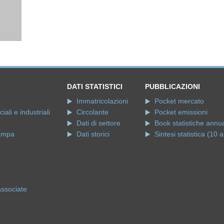
DATI STATISTICI
PUBBLICAZIONI
Immatricolazioni
Pocket mercato
ali e industriali
Circolante
Pocket emissioni
Dati di settore
Book statistiche annua
ampa
Dati storici
Sintesi statistica (10 a
e
associate