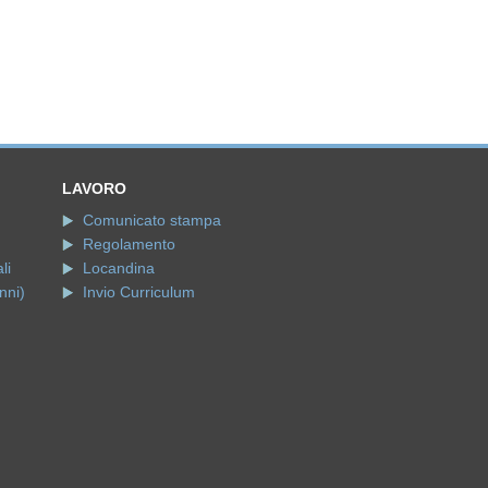
LAVORO
Comunicato stampa
Regolamento
li
Locandina
nni)
Invio Curriculum