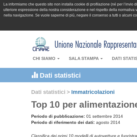
La informiamo che questo sito non installa cookie di profilazione (né per l’invio di 
ulteriore espressione della nostra considerazione e nel rispetto della normativa v
nella navigazione. Se vuole saperne di più, negare il consenso a tutti o alcuni 
CHI SIAMO
SALA STAMPA
DATI STATI
Dati statistici
Dati statistici
>
Immatricolazioni
Top 10 per alimentazion
Periodo di pubblicazione:
01 settembre 2014
Periodo di riferimento dei dati:
agosto 2014
Classifica dei primi 10 modelli di autovetture e fuoristr