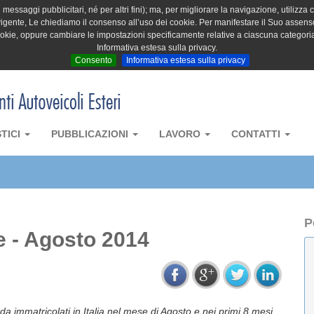
messaggi pubblicitari, né per altri fini); ma, per migliorare la navigazione, utilizza c
igente, Le chiediamo il consenso all’uso dei cookie. Per manifestare il Suo assenso 
cookie, oppure cambiare le impostazioni specificamente relative a ciascuna categori
Informativa estesa sulla privacy.
Consento
Informativa estesa sulla privacy
STICI
PUBBLICAZIONI
LAVORO
CONTATTI
P
e - Agosto 2014
ada immatricolati in Italia nel mese di Agosto e nei primi 8 mesi