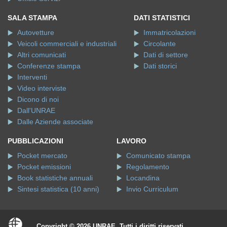
SALA STAMPA
DATI STATISTICI
Autovetture
Immatricolazioni
Veicoli commerciali e industriali
Circolante
Altri comunicati
Dati di settore
Conferenze stampa
Dati storici
Interventi
Video interviste
Dicono di noi
Dall'UNRAE
Dalle Aziende associate
PUBBLICAZIONI
LAVORO
Pocket mercato
Comunicato stampa
Pocket emissioni
Regolamento
Book statistiche annuali
Locandina
Sintesi statistica (10 anni)
Invio Curriculum
Copyright © 2026 UNRAE. Tutti i diritti riservati.