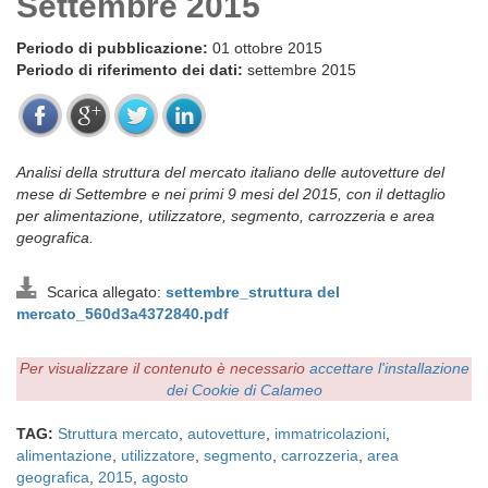
Settembre 2015
Periodo di pubblicazione:
01 ottobre 2015
Periodo di riferimento dei dati:
settembre 2015
Analisi della struttura del mercato italiano delle autovetture del
mese di Settembre e nei primi 9 mesi del 2015, con il dettaglio
per alimentazione, utilizzatore, segmento, carrozzeria e area
geografica.
Scarica allegato:
settembre_struttura del
mercato_560d3a4372840.pdf
Per visualizzare il contenuto è necessario
accettare l'installazione
dei Cookie di Calameo
TAG:
Struttura mercato
,
autovetture
,
immatricolazioni
,
alimentazione
,
utilizzatore
,
segmento
,
carrozzeria
,
area
geografica
,
2015
,
agosto