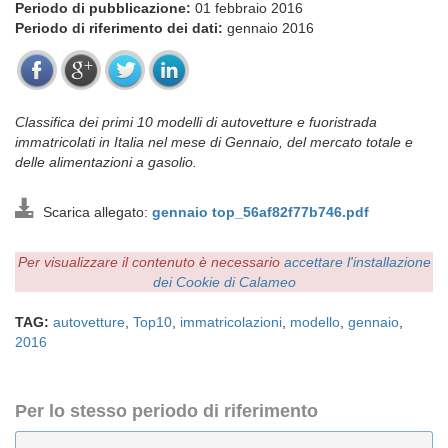
Periodo di pubblicazione:
01 febbraio 2016
Periodo di riferimento dei dati:
gennaio 2016
Classifica dei primi 10 modelli di autovetture e fuoristrada
immatricolati in Italia nel mese di Gennaio, del mercato totale e
delle alimentazioni a gasolio.
Scarica allegato:
gennaio top_56af82f77b746.pdf
Per visualizzare il contenuto è necessario
accettare l'installazione
dei Cookie di Calameo
TAG:
autovetture
,
Top10
,
immatricolazioni
,
modello
,
gennaio
,
2016
Per lo stesso periodo di riferimento