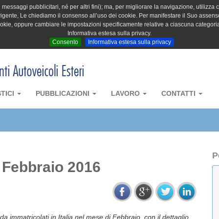
messaggi pubblicitari, né per altri fini); ma, per migliorare la navigazione, utilizza c
igente, Le chiediamo il consenso all’uso dei cookie. Per manifestare il Suo assenso 
cookie, oppure cambiare le impostazioni specificamente relative a ciascuna categori
Informativa estesa sulla privacy.
Consento
Informativa estesa sulla privacy
STICI
PUBBLICAZIONI
LAVORO
CONTATTI
P
– Febbraio 2016
da immatricolati in Italia nel mese di Febbraio, con il dettaglio