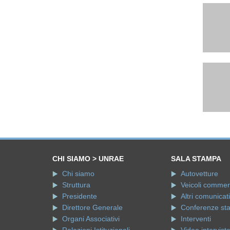
CHI SIAMO > UNRAE
SALA STAMPA
Chi siamo
Autovetture
Struttura
Veicoli commerci
Presidente
Altri comunicati
Direttore Generale
Conferenze st
Organi Associativi
Interventi