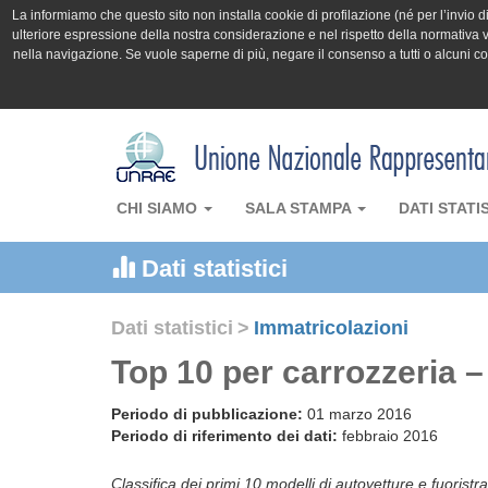
La informiamo che questo sito non installa cookie di profilazione (né per l’invio di 
ulteriore espressione della nostra considerazione e nel rispetto della normativa v
nella navigazione. Se vuole saperne di più, negare il consenso a tutti o alcuni 
CHI SIAMO
SALA STAMPA
DATI STATI
Dati statistici
Dati statistici
>
Immatricolazioni
Top 10 per carrozzeria 
Periodo di pubblicazione:
01 marzo 2016
Periodo di riferimento dei dati:
febbraio 2016
Classifica dei primi 10 modelli di autovetture e fuoristra