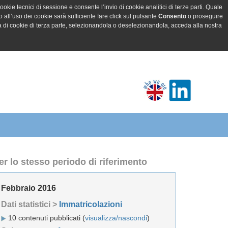
ookie tecnici di sessione e consente l’invio di cookie analitici di terze parti. Quale
all’uso dei cookie sarà sufficiente fare click sul pulsante
Consento
o proseguire
a di cookie di terza parte, selezionandola o deselezionandola, acceda alla nostra
er lo stesso periodo di riferimento
Febbraio 2016
Dati statistici >
Immatricolazioni
10 contenuti pubblicati (
visualizza/nascondi
)