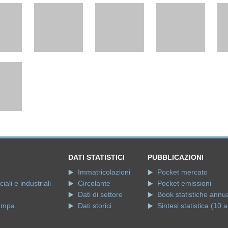
DATI STATISTICI
PUBBLICAZIONI
Immatricolazioni
Pocket mercato
ali e industriali
Circolante
Pocket emissioni
Dati di settore
Book statistiche annua
ampa
Dati storici
Sintesi statistica (10 a