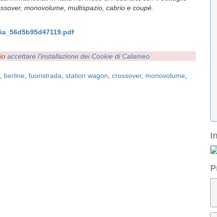
crossover, monovolume, multispazio, cabrio e coupé.
ria_56d5b95d47119.pdf
rio
accettare l'installazione dei Cookie di Calameo
,
berline
,
fuoristrada
,
station wagon
,
crossover
,
monovolume
,
I
P