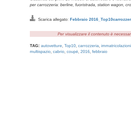
per carrozzeria: berline, fuoristrada, station wagon, 
Scarica allegato:
Febbraio 2016_Top10carrozze
Per visualizzare il contenuto è necessa
TAG:
autovetture
,
Top10
,
carrozzeria
,
immatricolazioni
multispazio
,
cabrio
,
coupé
,
2016
,
febbraio