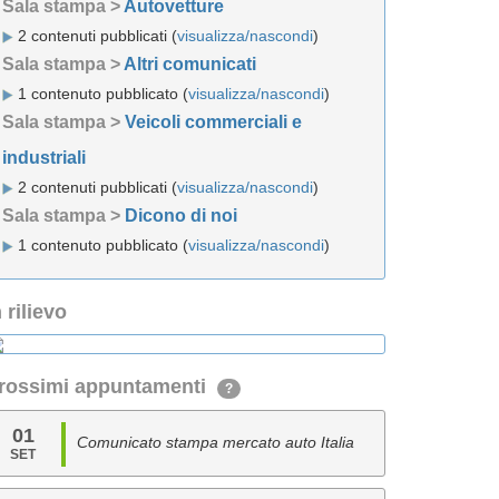
Sala stampa >
Autovetture
2 contenuti pubblicati (
visualizza/nascondi
)
Sala stampa >
Altri comunicati
1 contenuto pubblicato (
visualizza/nascondi
)
Sala stampa >
Veicoli commerciali e
industriali
2 contenuti pubblicati (
visualizza/nascondi
)
Sala stampa >
Dicono di noi
1 contenuto pubblicato (
visualizza/nascondi
)
n rilievo
rossimi appuntamenti
?
01
Comunicato stampa mercato auto Italia
SET