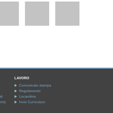
LAVORO
Comunicato stampa
Regolamento
li
Locandina
nni)
Invio Curriculum