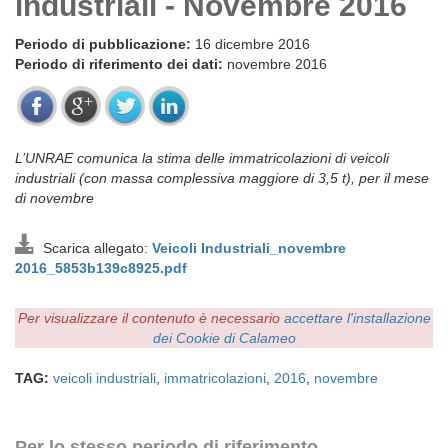
industriali - Novembre 2016
Periodo di pubblicazione:
16 dicembre 2016
Periodo di riferimento dei dati:
novembre 2016
L’UNRAE comunica la stima delle immatricolazioni di veicoli
industriali (con massa complessiva maggiore di 3,5 t), per il mese
di novembre
Scarica allegato:
Veicoli Industriali_novembre
2016_5853b139c8925.pdf
Per visualizzare il contenuto è necessario
accettare l'installazione
dei Cookie di Calameo
TAG:
veicoli industriali
,
immatricolazioni
,
2016
,
novembre
Per lo stesso periodo di riferimento