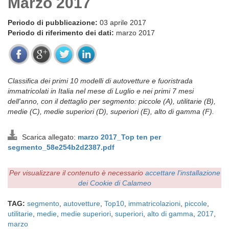
Marzo 2017
Periodo di pubblicazione:
03 aprile 2017
Periodo di riferimento dei dati:
marzo 2017
Classifica dei primi 10 modelli di autovetture e fuoristrada
immatricolati in Italia nel mese di Luglio e nei primi 7 mesi
dell'anno, con il dettaglio per segmento: piccole (A), utilitarie (B),
medie (C), medie superiori (D), superiori (E), alto di gamma (F).
Scarica allegato:
marzo 2017_Top ten per
segmento_58e254b2d2387.pdf
Per visualizzare il contenuto è necessario
accettare l'installazione
dei Cookie di Calameo
TAG:
segmento
,
autovetture
,
Top10
,
immatricolazioni
,
piccole
,
utilitarie
,
medie
,
medie superiori
,
superiori
,
alto di gamma
,
2017
,
marzo